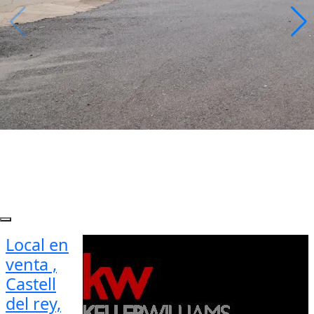
Local en
venta ,
Castell
del rey,