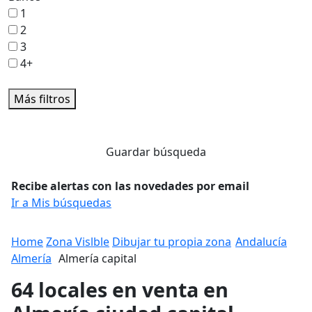
1
2
3
4+
Más filtros
Guardar búsqueda
Recibe alertas con las novedades por email
Ir a Mis búsquedas
Home
Zona Vislble
Dibujar tu propia zona
Andalucía
Almería
Almería capital
64 locales en venta en