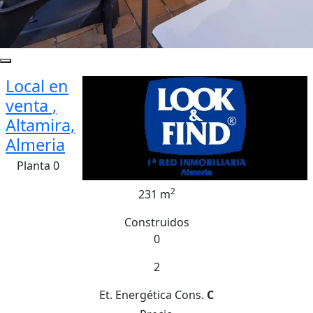
Local en
venta ,
Altamira,
Almeria
Planta 0
2
231 m
Construidos
0
2
Et. Energética
Cons.
C