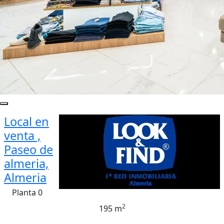
Local en
venta ,
Paseo de
almeria,
Almeria
Planta 0
2
195 m