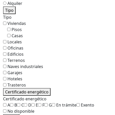
Alquiler
Tipo
Tipo
Viviendas
Pisos
Casas
Locales
Oficinas
Edificios
Terrenos
Naves industriales
Garajes
Hoteles
Trasteros
Certificado energético
Certificado energético
A
B
C
D
E
F
G
En trámite
Exento
No disponible