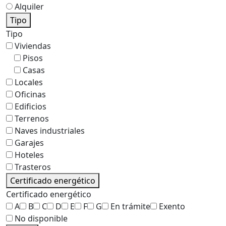
Alquiler
Tipo
Tipo
Viviendas
Pisos
Casas
Locales
Oficinas
Edificios
Terrenos
Naves industriales
Garajes
Hoteles
Trasteros
Certificado energético
Certificado energético
A
B
C
D
E
F
G
En trámite
Exento
No disponible