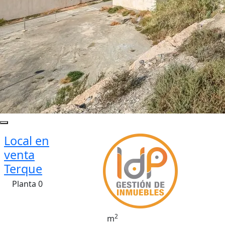
Local en
venta
Terque
Planta 0
2
m