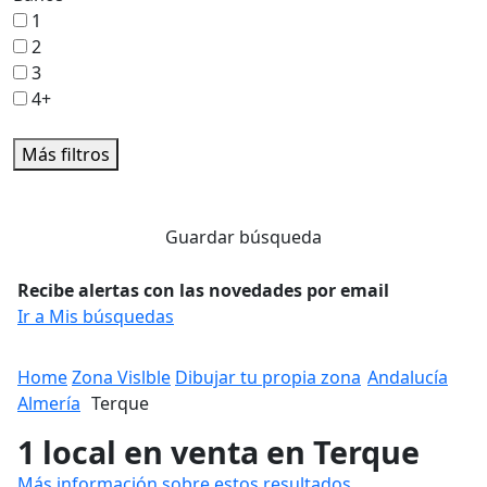
1
2
3
4+
Más filtros
Guardar búsqueda
Recibe alertas con las novedades por email
Ir a Mis búsquedas
Home
Zona Vislble
Dibujar tu propia zona
Andalucía
Almería
Terque
1 local en venta en Terque
Más información sobre estos resultados