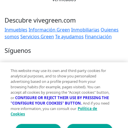
Descubre vivegreen.com
Inmuebles
Información Green
Inmobiliarias
Quienes
somos
Servicios Green
Te ayudamos
Financiación
Síguenos
Contacto
This website may use its own and third-party cookies for
hola@vivegreen.com
analytical purposes, and to show you personalized
advertising based on a profile prepared from your
browsing habits (for example, pages visited). You can
accept all cookies by pressing the "Accept cookies" button,
or
CONFIGURE OR REJECT THEIR USE BY PRESSING THE
"CONFIGURE YOUR COOKIES" BUTTON.
And if you need
more information, you can consult our
Política de
Aviso Legal
Cookies
Condiciones de uso
Politica de privacidad