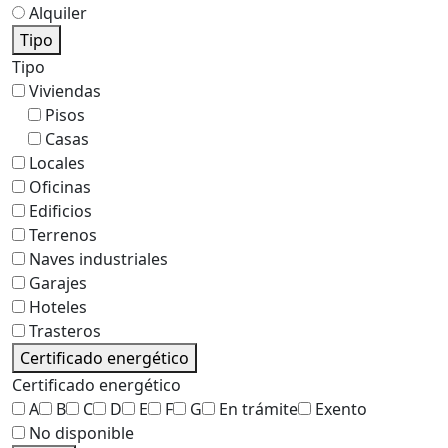
Alquiler
Tipo
Tipo
Viviendas
Pisos
Casas
Locales
Oficinas
Edificios
Terrenos
Naves industriales
Garajes
Hoteles
Trasteros
Certificado energético
Certificado energético
A
B
C
D
E
F
G
En trámite
Exento
No disponible