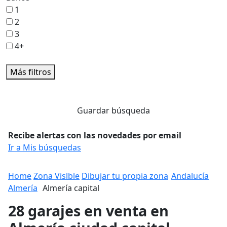
1
2
3
4+
Más filtros
Guardar búsqueda
Recibe alertas con las novedades por email
Ir a Mis búsquedas
Home
Zona Vislble
Dibujar tu propia zona
Andalucía
Almería
Almería capital
28 garajes en venta en