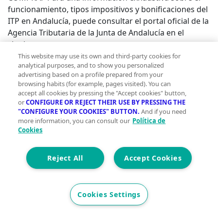
funcionamiento, tipos impositivos y bonificaciones del
ITP en Andalucía, puede consultar el portal oficial de la
Agencia Tributaria de la Junta de Andalucía en el
siguiente
enlace:~https://www.juntadeandalucia.es/organismos/e
This website may use its own and third-party cookies for
analytical purposes, and to show you personalized
juego/tributos/paginas/impuestos-cedidos-
advertising based on a profile prepared from your
transmisiones.html; ~~;
browsing habits (for example, pages visited). You can
accept all cookies by pressing the "Accept cookies" button,
or
CONFIGURE OR REJECT THEIR USE BY PRESSING THE
"CONFIGURE YOUR COOKIES" BUTTON.
And if you need
more information, you can consult our
Política de
Cookies
Reject All
Accept Cookies
Cookies Settings