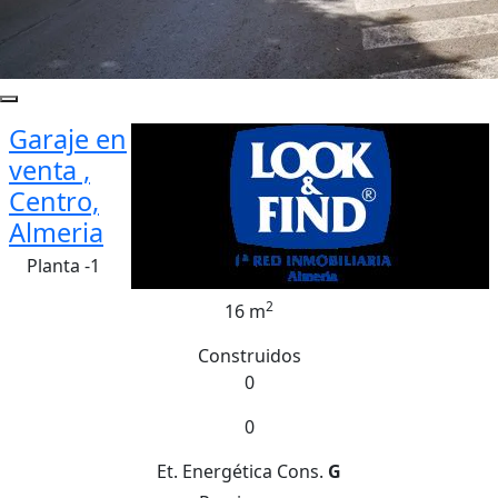
Garaje en
venta ,
Centro,
Almeria
Planta -1
2
16 m
Construidos
0
0
Et. Energética
Cons.
G