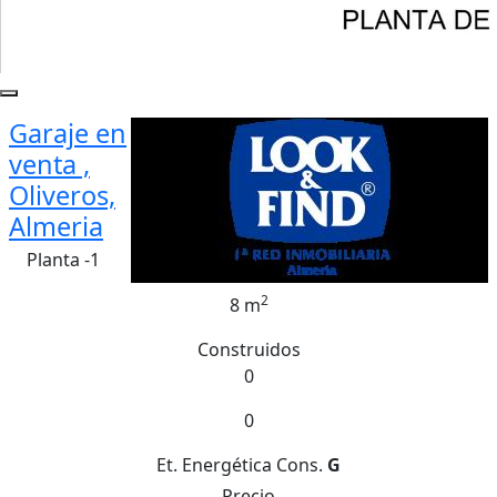
Garaje en
venta ,
Oliveros,
Almeria
Planta -1
2
8 m
Construidos
0
0
Et. Energética
Cons.
G
Precio