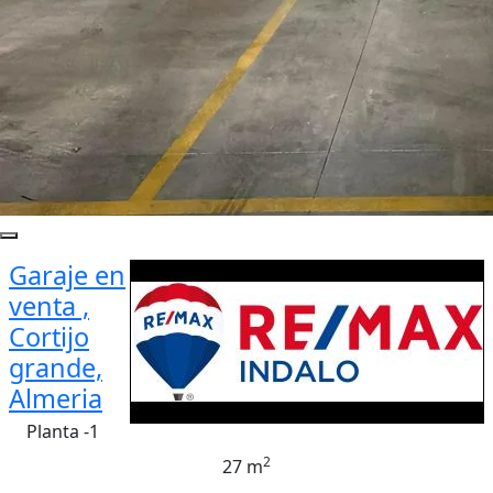
Garaje en
venta ,
Cortijo
grande,
Almeria
Planta -1
2
27 m