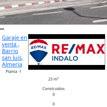
Garaje en
venta ,
Barrio
san luis,
Almeria
Planta -1
2
23 m
Construidos
0
0