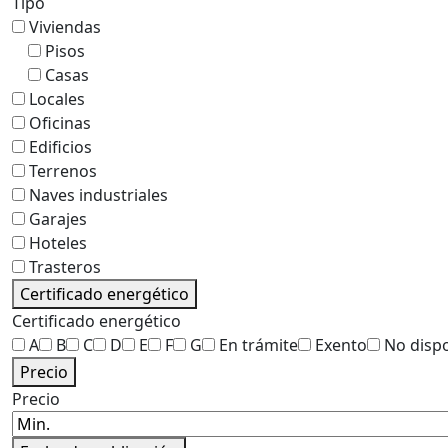
Tipo
Viviendas
Pisos
Casas
Locales
Oficinas
Edificios
Terrenos
Naves industriales
Garajes
Hoteles
Trasteros
Certificado energético
Certificado energético
A
B
C
D
E
F
G
En trámite
Exento
No disp
Precio
Precio