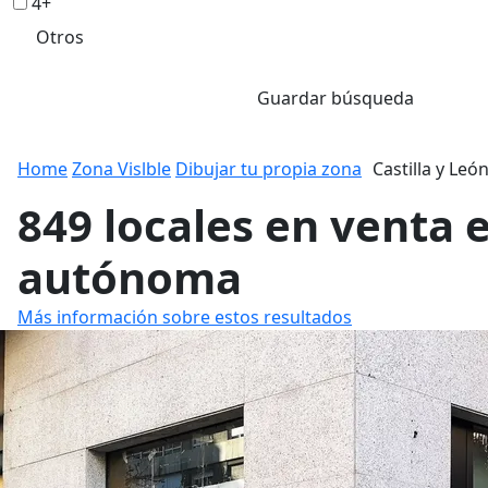
4+
Otros
Guardar búsqueda
Home
Zona Vislble
Dibujar tu propia zona
Castilla y Leó
849 locales en venta 
autónoma
Más información sobre estos resultados