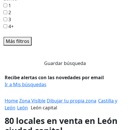
1
2
3
4+
Más filtros
Guardar búsqueda
Recibe alertas con las novedades por email
Ir a Mis búsquedas
Home
Zona Vislble
Dibujar tu propia zona
Castilla y
León
León
León capital
80 locales en venta en León