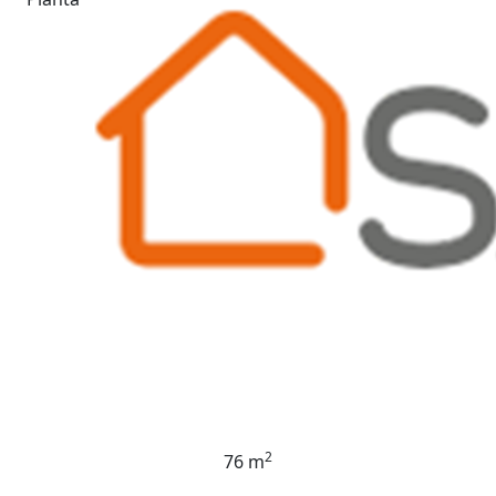
2
76 m