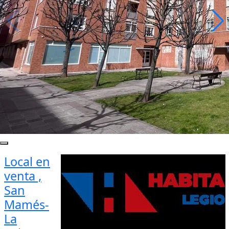
Local en
venta ,
San
Mamés-
La