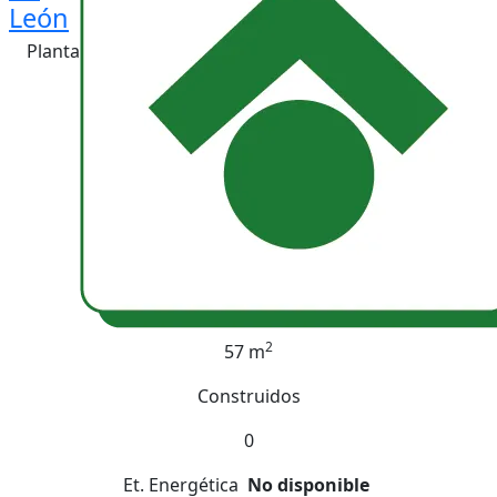
León
Planta
2
57 m
Construidos
0
Et. Energética
No disponible