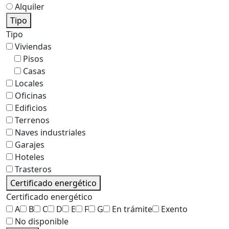
Alquiler
Tipo
Tipo
Viviendas
Pisos
Casas
Locales
Oficinas
Edificios
Terrenos
Naves industriales
Garajes
Hoteles
Trasteros
Certificado energético
Certificado energético
A
B
C
D
E
F
G
En trámite
Exento
No disponible