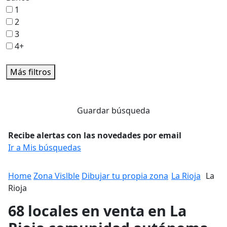
1
2
3
4+
Más filtros
Guardar búsqueda
Recibe alertas con las novedades por email
Ir a Mis búsquedas
Home
Zona Vislble
Dibujar tu propia zona
La Rioja
La
Rioja
68 locales en venta en La