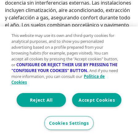
docencia sin interferencias externas. Las instalaciones
incluyen climatización, aire acondicionado, extracción
y calefacción a gas, asegurando confort durante todo
el año. Los suelos combinan porcelánico y pavimento
laminado de primera calidad, reflejando el buen
This website may use its own and third-party cookies for
estado de conservación general del inmueble. El local
analytical purposes, and to show you personalized
posee licencia de academia, aunque es compatible con
advertising based on a profile prepared from your
browsing habits (for example, pages visited). You can
otras actividades de formación, brindándote
accept all cookies by pressing the "Accept cookies" button,
flexibilidad empresarial. Ubicado a pie de calle en
or
CONFIGURE OR REJECT THEIR USE BY PRESSING THE
planta baja con escaparate directo, maximiza la
"CONFIGURE YOUR COOKIES" BUTTON.
And if you need
visibilidad y accesibilidad. El inmueble cuenta con 9
more information, you can consult our
Política de
Cookies
estancias bien aprovechadas. Según confirmación,
podría incluir garaje, trastero, plaza de aparcamiento y
terraza, elementos que añadirían aún más valor a esta
Reject All
Accept Cookies
excepcional oportunidad. ¡No dejes pasar esta chance!
Contacta ahora para una visita.[IW];
Cookies Settings