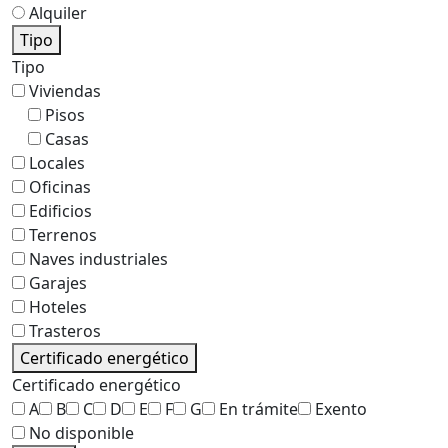
Alquiler
Tipo
Tipo
Viviendas
Pisos
Casas
Locales
Oficinas
Edificios
Terrenos
Naves industriales
Garajes
Hoteles
Trasteros
Certificado energético
Certificado energético
A
B
C
D
E
F
G
En trámite
Exento
No disponible