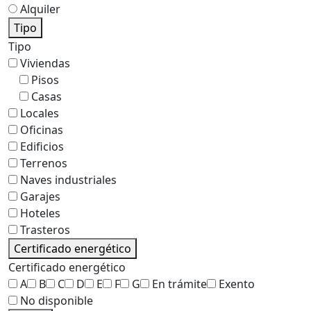
Alquiler
Tipo
Tipo
Viviendas
Pisos
Casas
Locales
Oficinas
Edificios
Terrenos
Naves industriales
Garajes
Hoteles
Trasteros
Certificado energético
Certificado energético
A
B
C
D
E
F
G
En trámite
Exento
No disponible