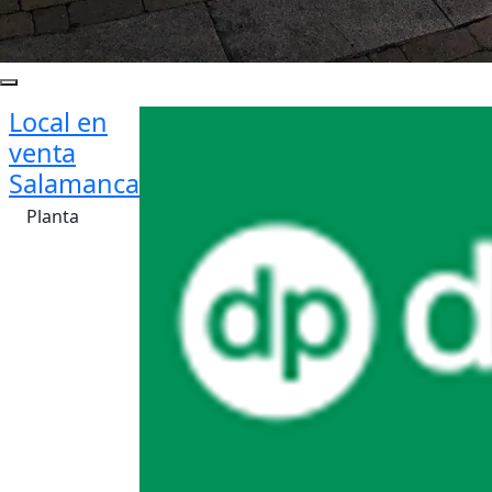
Local en
venta
Salamanca
Planta