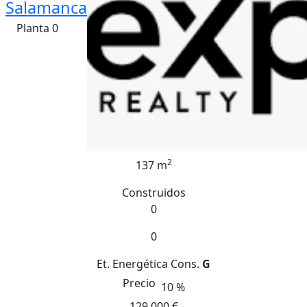
Salamanca
Planta 0
2
137 m
Construidos
0
0
Et. Energética
Cons.
G
Precio
10 %
129.000 €