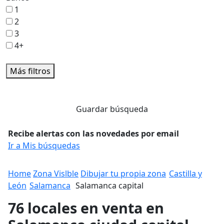
1
2
3
4+
Más filtros
Guardar búsqueda
Recibe alertas con las novedades por email
Ir a Mis búsquedas
Home
Zona Vislble
Dibujar tu propia zona
Castilla y
León
Salamanca
Salamanca capital
76 locales en venta en