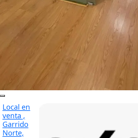
Local en
venta ,
Garrido
Norte,