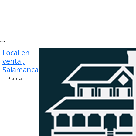
Local en
venta ,
Salamanca
Planta