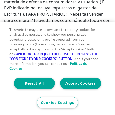
materia de defensa de consumidores y usuarios. ( El
PVP indicado no incluye impuestos ni gastos de
Escritura ). PARA PROPIETARIOS: ¿Necesitas vender
para comprar? te ayudamos coordinándolo todo y con
hipoteca cambio de casa.¿Tienes prisa en vender? te
This website may use its own and third-party cookies for
ofrecemos una venta rápida con todas las garantías.
analytical purposes, and to show you personalized
¿Necesitas una hipoteca? en donpiso la encuentras y
advertising based on a profile prepared from your
browsing habits (for example, pages visited). You can
en condiciones preferentes.¿Herencias?, ¿Divorcios?,
accept all cookies by pressing the "Accept cookies" button,
te ayudamos y coordinamos todo.Infórmate: 923 618
or
CONFIGURE OR REJECT THEIR USE BY PRESSING THE
618 - salamancaestacion@donpiso.com;
"CONFIGURE YOUR COOKIES" BUTTON.
And if you need
more information, you can consult our
Política de
Cookies
Reject All
Accept Cookies
Cookies Settings