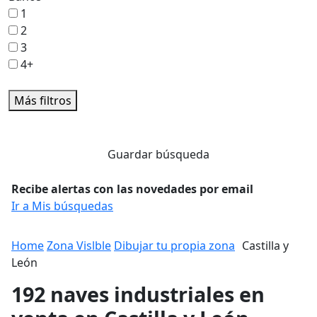
1
2
3
4+
Más filtros
Guardar búsqueda
Recibe alertas con las novedades por email
Ir a Mis búsquedas
Home
Zona Vislble
Dibujar tu propia zona
Castilla y
León
192 naves industriales en