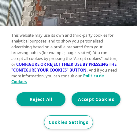
This website may use its own and third-party cookies for
analytical purposes, and to show you personalized
advertising based on a profile prepared from your
browsing habits (for example, pages visited). You can
accept all cookies by pressing the "Accept cookies" button,
or
CONFIGURE OR REJECT THEIR USE BY PRESSING THE
"CONFIGURE YOUR COOKIES" BUTTON.
And if you need
more information, you can consult our
Política de
Cookies
Nave
Reject All
Accept Cookies
Industrial
en venta ,
Chisto,
Cookies Settings
Viloria