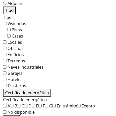
Alquiler
Tipo
Tipo
Viviendas
Pisos
Casas
Locales
Oficinas
Edificios
Terrenos
Naves industriales
Garajes
Hoteles
Trasteros
Certificado energético
Certificado energético
A
B
C
D
E
F
G
En trámite
Exento
No disponible