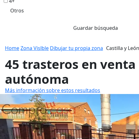
4+
Otros
Guardar búsqueda
Home
Zona Vislble
Dibujar tu propia zona
Castilla y Leó
45 trasteros en venta
autónoma
Más información sobre estos resultados