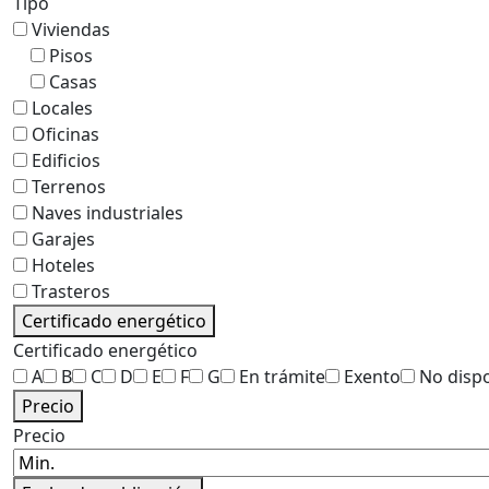
Tipo
Viviendas
Pisos
Casas
Locales
Oficinas
Edificios
Terrenos
Naves industriales
Garajes
Hoteles
Trasteros
Certificado energético
Certificado energético
A
B
C
D
E
F
G
En trámite
Exento
No disp
Precio
Precio