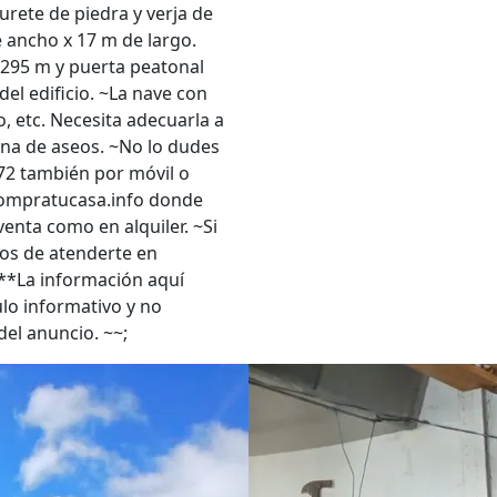
rete de piedra y verja de
 ancho x 17 m de largo.
 295 m y puerta peatonal
el edificio. ~La nave con
o, etc. Necesita adecuarla a
zona de aseos. ~No lo dudes
672 también por móvil o
compratucasa.info donde
enta como en alquiler. ~Si
os de atenderte en
~**La información aquí
tulo informativo y no
del anuncio. ~~;