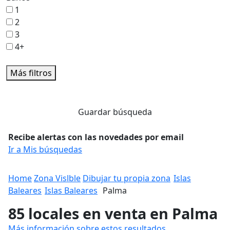
1
2
3
4+
Más filtros
Guardar búsqueda
Recibe alertas con las novedades por email
Ir a Mis búsquedas
Home
Zona Vislble
Dibujar tu propia zona
Islas
Baleares
Islas Baleares
Palma
85 locales en venta en Palma
Más información sobre estos resultados