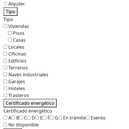
Alquiler
Tipo
Tipo
Viviendas
Pisos
Casas
Locales
Oficinas
Edificios
Terrenos
Naves industriales
Garajes
Hoteles
Trasteros
Certificado energético
Certificado energético
A
B
C
D
E
F
G
En trámite
Exento
No disponible