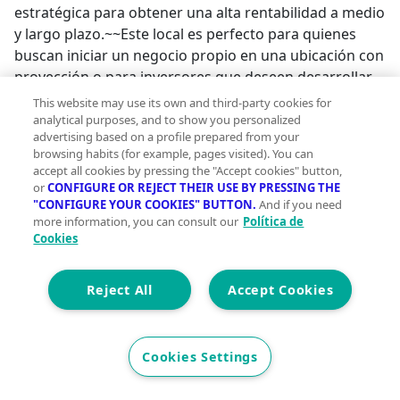
estratégica para obtener una alta rentabilidad a medio
y largo plazo.~~Este local es perfecto para quienes
buscan iniciar un negocio propio en una ubicación con
proyección o para inversores que deseen desarrollar
un proyecto inmobiliario con valor añadido.~~No dejes
This website may use its own and third-party cookies for
pasar esta oportunidad de adquirir un espacio con
analytical purposes, and to show you personalized
advertising based on a profile prepared from your
infinitas posibilidades en una de las ciudades más
browsing habits (for example, pages visited). You can
dinámicas del Mediterráneo.;
accept all cookies by pressing the "Accept cookies" button,
or
CONFIGURE OR REJECT THEIR USE BY PRESSING THE
"CONFIGURE YOUR COOKIES" BUTTON.
And if you need
more information, you can consult our
Política de
Cookies
Reject All
Accept Cookies
Cookies Settings