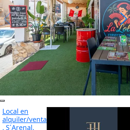
Local en
alquiler/venta
, S´Arenal,