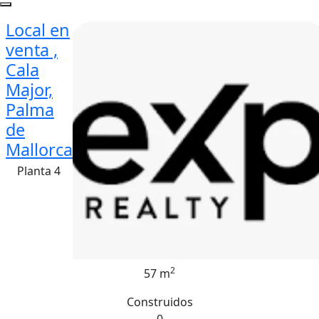
Local en
venta ,
Cala
Major,
Palma
de
Mallorca
Planta 4
2
57 m
Construidos