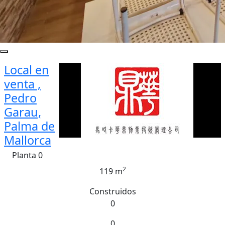
Local en
venta ,
Pedro
Garau,
Palma de
Mallorca
Planta 0
2
119 m
Construidos
0
0