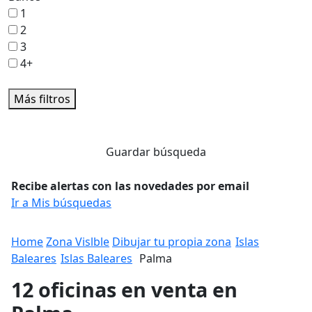
1
2
3
4+
Más filtros
Guardar búsqueda
Recibe alertas con las novedades por email
Ir a Mis búsquedas
Home
Zona Vislble
Dibujar tu propia zona
Islas
Baleares
Islas Baleares
Palma
12 oficinas en venta en