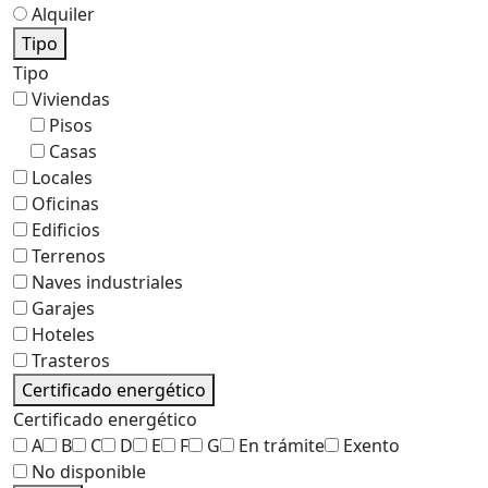
Alquiler
Tipo
Tipo
Viviendas
Pisos
Casas
Locales
Oficinas
Edificios
Terrenos
Naves industriales
Garajes
Hoteles
Trasteros
Certificado energético
Certificado energético
A
B
C
D
E
F
G
En trámite
Exento
No disponible