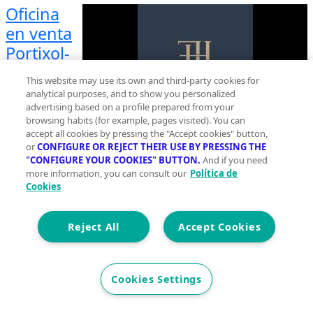
Oficina
en venta
Portixol-
Molinar,
This website may use its own and third-party cookies for
Palma de
analytical purposes, and to show you personalized
Mallorca
advertising based on a profile prepared from your
browsing habits (for example, pages visited). You can
Planta 0
accept all cookies by pressing the "Accept cookies" button,
or
CONFIGURE OR REJECT THEIR USE BY PRESSING THE
2
283 m
"CONFIGURE YOUR COOKIES" BUTTON.
And if you need
more information, you can consult our
Política de
Construidos
Cookies
0
Reject All
3
Accept Cookies
Et. Energética
Cons.
G
Precio
Cookies Settings
975.000 €