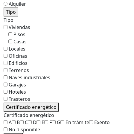
Alquiler
Tipo
Tipo
Viviendas
Pisos
Casas
Locales
Oficinas
Edificios
Terrenos
Naves industriales
Garajes
Hoteles
Trasteros
Certificado energético
Certificado energético
A
B
C
D
E
F
G
En trámite
Exento
No disponible