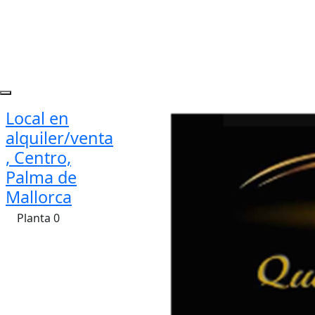
Local en
alquiler/venta
, Centro,
Palma de
Mallorca
Planta 0