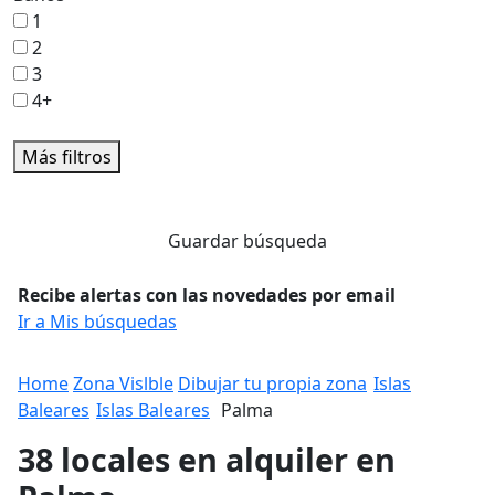
1
2
3
4+
Más filtros
Guardar búsqueda
Recibe alertas con las novedades por email
Ir a Mis búsquedas
Home
Zona Vislble
Dibujar tu propia zona
Islas
Baleares
Islas Baleares
Palma
38 locales en alquiler en