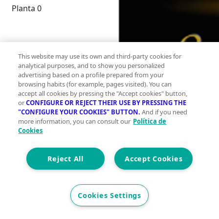
Planta 0
This website may use its own and third-party cookies for
analytical purposes, and to show you personalized
advertising based on a profile prepared from your
browsing habits (for example, pages visited). You can
accept all cookies by pressing the "Accept cookies" button,
or
CONFIGURE OR REJECT THEIR USE BY PRESSING THE
"CONFIGURE YOUR COOKIES" BUTTON.
And if you need
more information, you can consult our
Política de
2
90 m
Cookies
Construidos
Reject All
Accept Cookies
0
0
Cookies Settings
Et. Energética
Cons.
E
3.000 €