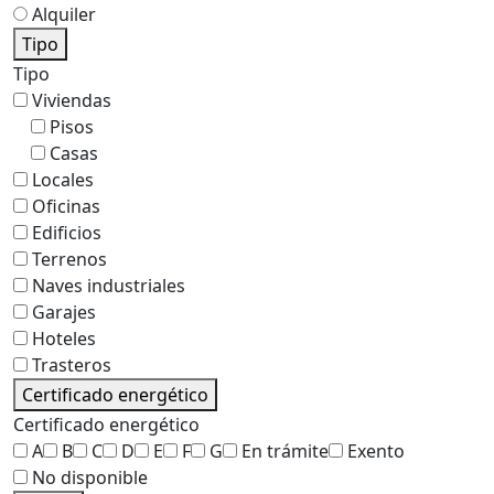
Alquiler
Tipo
Tipo
Viviendas
Pisos
Casas
Locales
Oficinas
Edificios
Terrenos
Naves industriales
Garajes
Hoteles
Trasteros
Certificado energético
Certificado energético
A
B
C
D
E
F
G
En trámite
Exento
No disponible