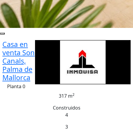
Casa en
venta Son
Canals,
Palma de
Mallorca
Planta 0
2
317 m
Construidos
4
3