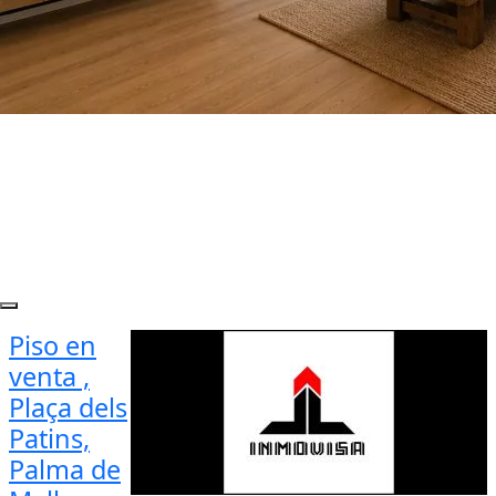
Piso en
venta ,
Plaça dels
Patins,
Palma de