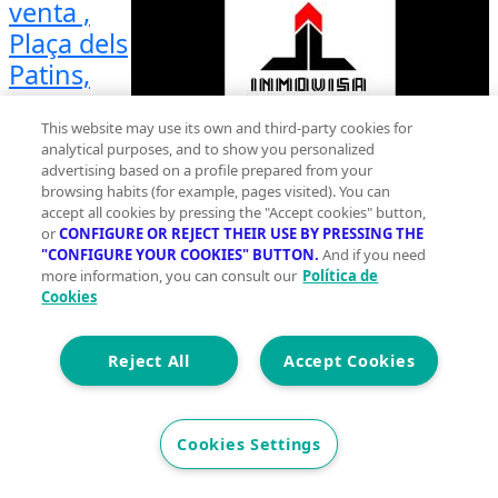
venta ,
Plaça dels
Patins,
Palma de
This website may use its own and third-party cookies for
Mallorca
analytical purposes, and to show you personalized
Planta 5 |
advertising based on a profile prepared from your
browsing habits (for example, pages visited). You can
Con
accept all cookies by pressing the "Accept cookies" button,
ascensor
or
CONFIGURE OR REJECT THEIR USE BY PRESSING THE
"CONFIGURE YOUR COOKIES" BUTTON.
2
And if you need
135 m
more information, you can consult our
Política de
Cookies
Construidos
3
Reject All
Accept Cookies
2
Et. Energética
Cons.
E
Cookies Settings
Precio
1.395.000 €