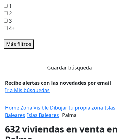
1
2
3
4+
Más filtros
Guardar búsqueda
Recibe alertas con las novedades por email
Ir a Mis búsquedas
Home
Zona Vislble
Dibujar tu propia zona
Islas
Baleares
Islas Baleares
Palma
632 viviendas en venta en