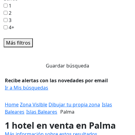
1
2
3
4+
Más filtros
Guardar búsqueda
Recibe alertas con las novedades por email
Ir a Mis búsquedas
Home
Zona Vislble
Dibujar tu propia zona
Islas
Baleares
Islas Baleares
Palma
1 hotel en venta en Palma
Más información sobre estos resultados