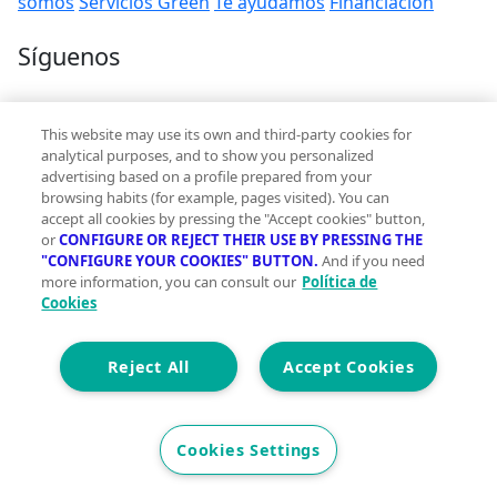
somos
Servicios Green
Te ayudamos
Financiación
Síguenos
Contacto
This website may use its own and third-party cookies for
hola@vivegreen.com
analytical purposes, and to show you personalized
advertising based on a profile prepared from your
browsing habits (for example, pages visited). You can
accept all cookies by pressing the "Accept cookies" button,
or
CONFIGURE OR REJECT THEIR USE BY PRESSING THE
"CONFIGURE YOUR COOKIES" BUTTON.
And if you need
more information, you can consult our
Política de
Aviso Legal
Cookies
Condiciones de uso
Politica de privacidad
Política de cookies
Reject All
Accept Cookies
Accesibilidad
© 2026 Vivegreen - Todos los derechos reservados - UCI
Cookies Settings
SERVICIOS PARA PROFESIONALES INMOBILIARIOS, S.A.U