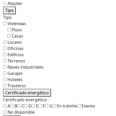
Alquiler
Tipo
Tipo
Viviendas
Pisos
Casas
Locales
Oficinas
Edificios
Terrenos
Naves industriales
Garajes
Hoteles
Trasteros
Certificado energético
Certificado energético
A
B
C
D
E
F
G
En trámite
Exento
No disponible