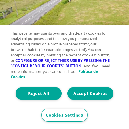
This website may use its own and third-party cookies for
analytical purposes, and to show you personalized
advertising based on a profile prepared from your
browsing habits (for example, pages visited). You can
accept all cookies by pressing the "Accept cookies" button,
or
CONFIGURE OR REJECT THEIR USE BY PRESSING THE
"CONFIGURE YOUR COOKIES" BUTTON.
And if you need
more information, you can consult our
Política de
Cookies
Reject All
Accept Cookies
Terreno
Cookies Settings
en venta