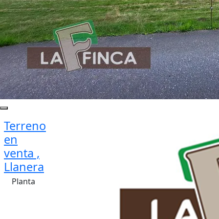
Terreno
en
venta ,
Llanera
Planta