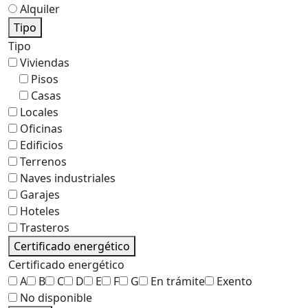
Alquiler
Tipo
Tipo
Viviendas
Pisos
Casas
Locales
Oficinas
Edificios
Terrenos
Naves industriales
Garajes
Hoteles
Trasteros
Certificado energético
Certificado energético
A
B
C
D
E
F
G
En trámite
Exento
No disponible