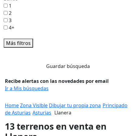
1
2
3
4+
Más filtros
Guardar búsqueda
Recibe alertas con las novedades por email
Ir a Mis búsquedas
Home
Zona Vislble
Dibujar tu propia zona
Principado
de Asturias
Asturias
Llanera
13 terrenos en venta en