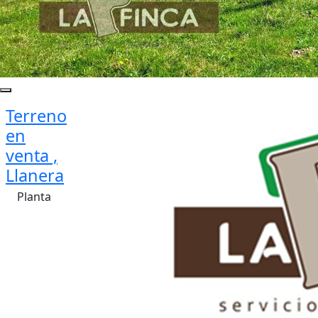
Terreno
en
venta ,
Llanera
Planta