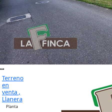
Terreno
en
venta ,
Llanera
Planta