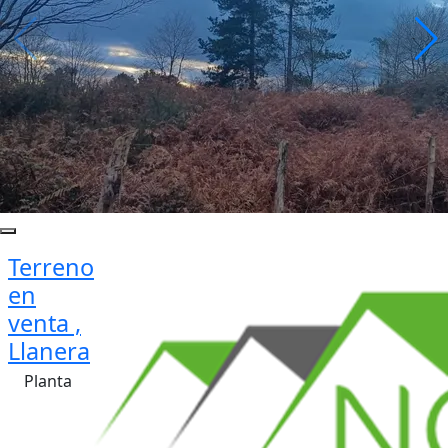
Terreno
en
venta ,
Llanera
Planta