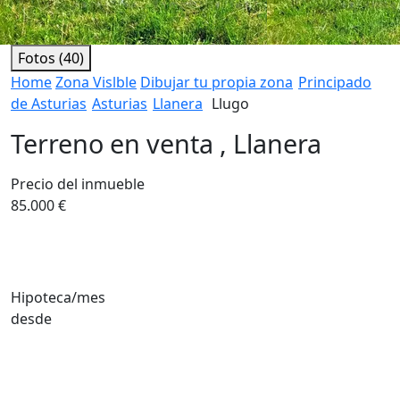
Fotos (40)
Home
Zona Vislble
Dibujar tu propia zona
Principado
de Asturias
Asturias
Llanera
Llugo
Terreno en venta , Llanera
Precio del inmueble
85.000 €
Hipoteca/mes
desde