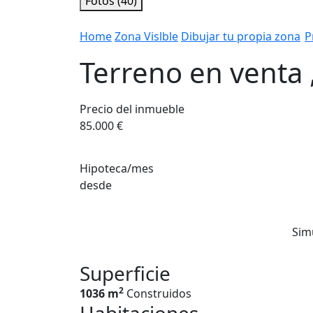
Fotos (40)
Home
Zona Vislble
Dibujar tu propia zona
P
Terreno en venta 
Precio del inmueble
85.000 €
Hipoteca/mes
desde
Sim
Superficie
2
1036 m
Construidos