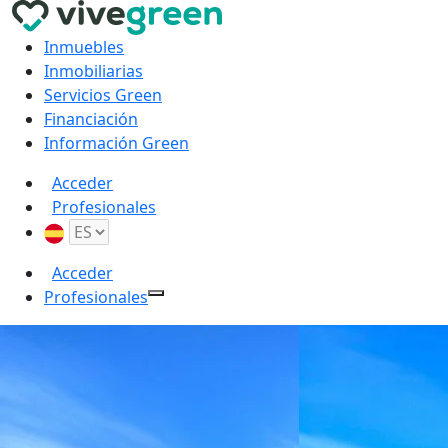
Inmuebles
Inmobiliarias
Servicios Green
Financiación
Información Green
Acceder
Profesionales
Acceder
Profesionales