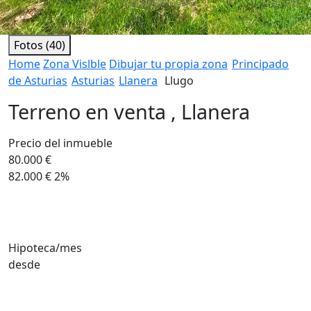
Fotos (40)
Home
Zona Vislble
Dibujar tu propia zona
Principado
de Asturias
Asturias
Llanera
Llugo
Terreno en venta , Llanera
Precio del inmueble
80.000 €
82.000 €
2%
Hipoteca/mes
desde