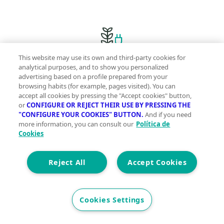
This website may use its own and third-party cookies for
Innovación sostenible y gestos sencillos para una
analytical purposes, and to show you personalized
advertising based on a profile prepared from your
vida más green
browsing habits (for example, pages visited). You can
accept all cookies by pressing the "Accept cookies" button,
or
CONFIGURE OR REJECT THEIR USE BY PRESSING THE
"CONFIGURE YOUR COOKIES" BUTTON.
And if you need
more information, you can consult our
Política de
Cookies
Comprometidas con tu presente para que vivas
mejor mañana
Reject All
Accept Cookies
Cookies Settings
Con la garantía de contar con profesionales
verificados