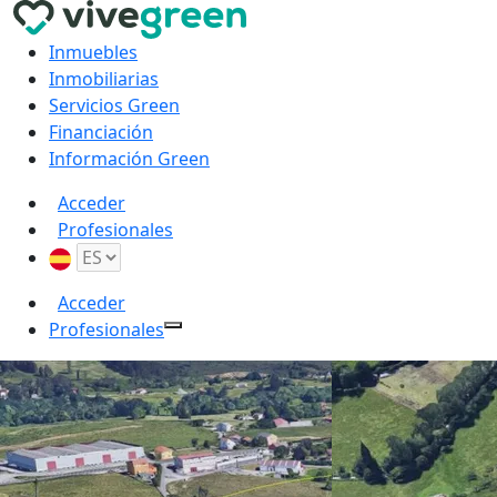
Inmuebles
Inmobiliarias
Servicios Green
Financiación
Información Green
Acceder
Profesionales
Acceder
Profesionales