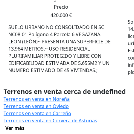
Precio
420.000 €
So
SUELO URBANO NO CONSOLIDADO EN SC
14
NC08-01 Polígono 4 Parcela 6 VEGAZANA.
li
LEON (LEÓN)~ PRESENTA UNA SUPERFICIE DE
ur
13.964 METROS.~ USO RESIDENCIAL
Es
PLURIFAMILIAR PROTEGIDO Y LIBRE CON
co
EDIFICABILIDAD ESTIMADA DE 5.655M2 Y UN
in
NUMERO ESTIMADO DE 45 VIVIENDAS.;
pí
Terrenos en venta cerca de undefined
Terrenos en venta en Noreña
Terrenos en venta en Oviedo
Terrenos en venta en Carreño
Terrenos en venta en Corvera de Asturias
Ver más