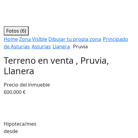
Fotos (6)
Home
Zona Vislble
Dibujar tu propia zona
Principado
de Asturias
Asturias
Llanera
Pruvia
Terreno en venta , Pruvia,
Llanera
Precio del inmueble
600.000 €
Hipoteca/mes
desde