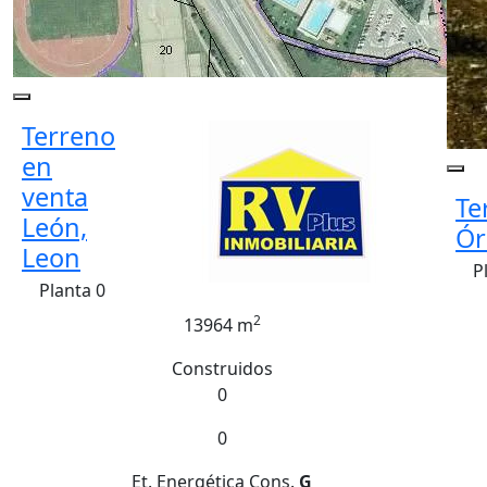
Terreno
en
venta
Te
León,
Ór
Leon
P
Planta 0
2
13964 m
Construidos
0
0
Et. Energética
Cons.
G