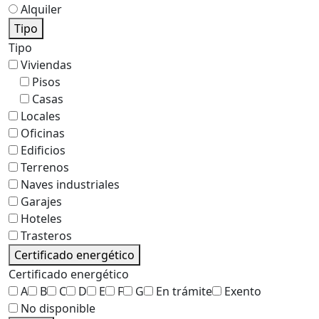
Alquiler
Tipo
Tipo
Viviendas
Pisos
Casas
Locales
Oficinas
Edificios
Terrenos
Naves industriales
Garajes
Hoteles
Trasteros
Certificado energético
Certificado energético
A
B
C
D
E
F
G
En trámite
Exento
No disponible