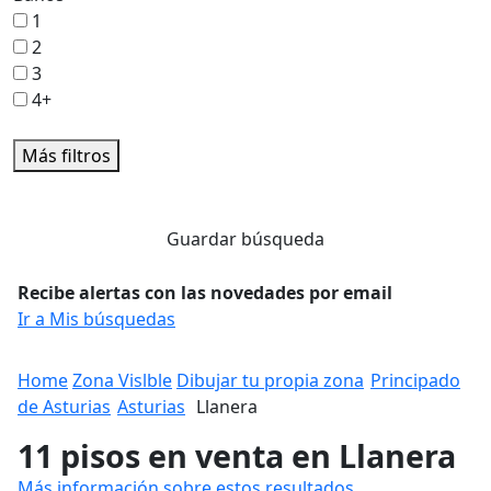
1
2
3
4+
Más filtros
Guardar búsqueda
Recibe alertas con las novedades por email
Ir a Mis búsquedas
Home
Zona Vislble
Dibujar tu propia zona
Principado
de Asturias
Asturias
Llanera
11 pisos en venta en Llanera
Más información sobre estos resultados