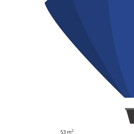
2
53 m