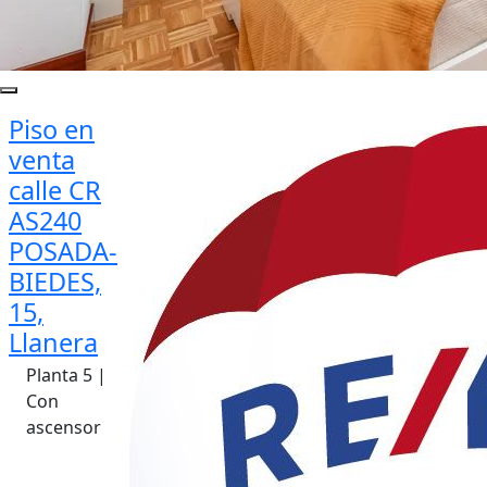
Piso en
venta
calle CR
AS240
POSADA-
BIEDES,
15,
Llanera
Planta 5 |
Con
ascensor