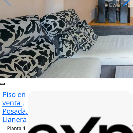
Piso en
venta ,
Posada,
Llanera
Planta 4