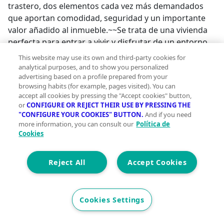
trastero, dos elementos cada vez más demandados
que aportan comodidad, seguridad y un importante
valor añadido al inmueble.~~Se trata de una vivienda
perfecta para entrar a vivir y disfrutar de un entorno
tranquilo sin renunciar a la cercanía de todos los
This website may use its own and third-party cookies for
servicios.~~ENTORNO Y UBICACIÓN~~Posada de
analytical purposes, and to show you personalized
advertising based on a profile prepared from your
Llanera se ha consolidado como uno de los municipios
browsing habits (for example, pages visited). You can
con mayor proyección del centro de Asturias, gracias a
accept all cookies by pressing the "Accept cookies" button,
su estratégica ubicación y excelentes comunicaciones
or
CONFIGURE OR REJECT THEIR USE BY PRESSING THE
con las principales ciudades del Principado. El concejo
"CONFIGURE YOUR COOKIES" BUTTON.
And if you need
more information, you can consult our
Política de
cuenta con acceso directo a las autovías A-66 y AS-II,
Cookies
además de conexiones por tren y autobús hacia
Oviedo, Gijón y Avilés.~~A escasos minutos de la
vivienda encontrarás:~~Supermercados
Reject All
Accept Cookies
Alimerka~Masymas supermercados~Colegio Público
San José de Calasanz~IES Llanera~Centro de Salud de
Llanera~Parque Cuno Corquera~Polideportivo
Cookies Settings
municipal, escuelas de música y numerosos servicios
municipales.~Comercios de proximidad, cafeterías,