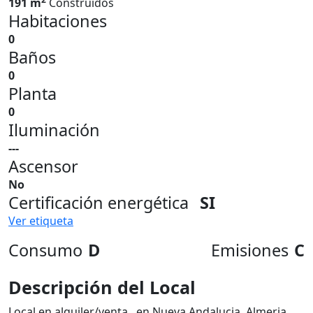
191 m
Construidos
Habitaciones
0
Baños
0
Planta
0
Iluminación
---
Ascensor
No
Certificación energética
SI
Ver etiqueta
Consumo
D
Emisiones
C
Descripción del Local
Local en alquiler/venta , en Nueva Andalucia, Almeria