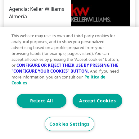
Agencia:
Keller Williams
Almería
This website may use its own and third-party cookies for
Ver más inmuebles de la agencia
analytical purposes, and to show you personalized
advertising based on a profile prepared from your
browsing habits (for example, pages visited). You can
accept all cookies by pressing the "Accept cookies" button,
or
CONFIGURE OR REJECT THEIR USE BY PRESSING THE
Locales en venta cerca de undefined
"CONFIGURE YOUR COOKIES" BUTTON.
And if you need
Locales en venta en Almería
more information, you can consult our
Política de
Locales en venta en Huércal de Almería
Cookies
Locales en venta en Viator
Locales en venta en Benahadux
Reject All
Accept Cookies
Ver más
Descubre más locales en Almería
Cookies Settings
Locales en venta en Regiones Devastadas, Almería
capital