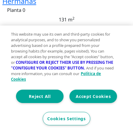
Hermanas
Planta 0
2
131 m
Construidos
This website may use its own and third-party cookies for
0
analytical purposes, and to show you personalized
advertising based on a profile prepared from your
0
browsing habits (for example, pages visited). You can
accept all cookies by pressing the "Accept cookies" button,
Et. Energética
Cons.
E
or
CONFIGURE OR REJECT THEIR USE BY PRESSING THE
"CONFIGURE YOUR COOKIES" BUTTON.
And if you need
Precio
more information, you can consult our
Política de
112.000 €
Cookies
Ubicado en la codiciada zona de Vistazul, Dos
Reject All
Accept Cookies
Hermanas, esta disponible un local comercial. ~Con
una superficie construida que asciende a
aproximadamente 131 metros cuadrados según
Cookies Settings
CATASTRO, este inmueble se presenta como un
espacio versátil, por su distribución diafana, muy