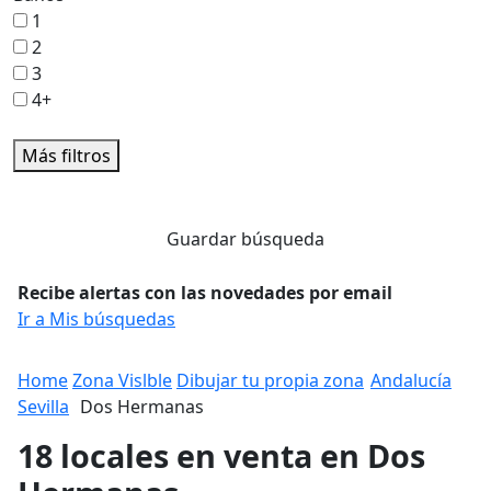
1
2
3
4+
Más filtros
Guardar búsqueda
Recibe alertas con las novedades por email
Ir a Mis búsquedas
Home
Zona Vislble
Dibujar tu propia zona
Andalucía
Sevilla
Dos Hermanas
18 locales en venta en Dos