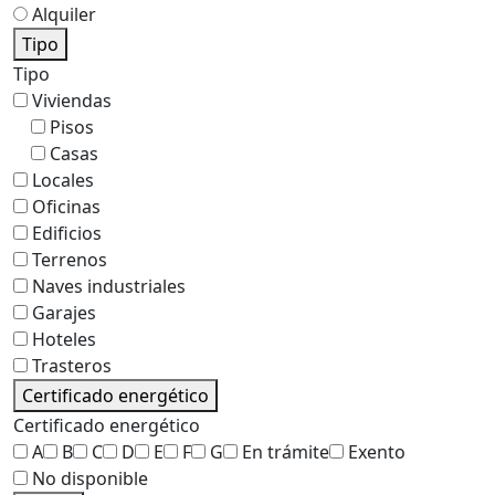
Alquiler
Tipo
Tipo
Viviendas
Pisos
Casas
Locales
Oficinas
Edificios
Terrenos
Naves industriales
Garajes
Hoteles
Trasteros
Certificado energético
Certificado energético
A
B
C
D
E
F
G
En trámite
Exento
No disponible