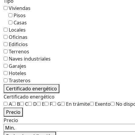
Tipo
Viviendas
Pisos
Casas
Locales
Oficinas
Edificios
Terrenos
Naves industriales
Garajes
Hoteles
Trasteros
Certificado energético
Certificado energético
A
B
C
D
E
F
G
En trámite
Exento
No disp
Precio
Precio