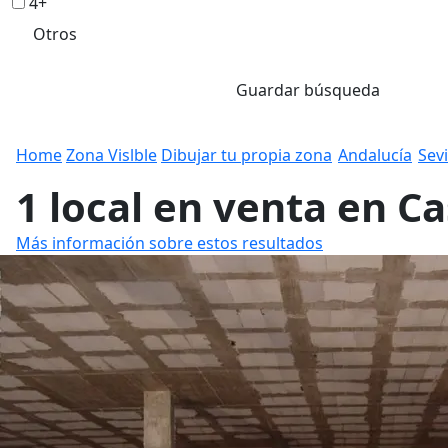
4+
Otros
Guardar búsqueda
Home
Zona Vislble
Dibujar tu propia zona
Andalucía
Sevi
1 local en venta en C
Más información sobre estos resultados