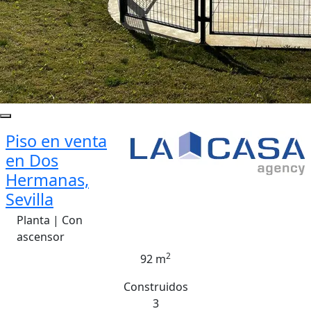
Piso en venta
en Dos
Hermanas,
Sevilla
Planta | Con
ascensor
2
92 m
Construidos
3