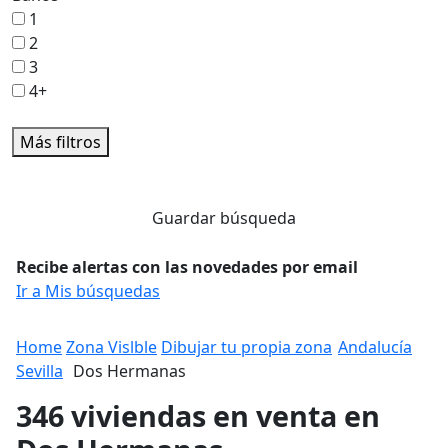
1
2
3
4+
Más filtros
Guardar búsqueda
Recibe alertas con las novedades por email
Ir a Mis búsquedas
Home
Zona Vislble
Dibujar tu propia zona
Andalucía
Sevilla
Dos Hermanas
346 viviendas en venta en