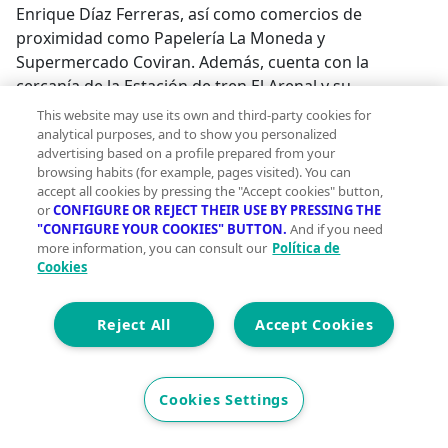
Enrique Díaz Ferreras, así como comercios de
proximidad como Papelería La Moneda y
Supermercado Coviran. Además, cuenta con la
cercanía de la Estación de tren El Arenal y su
proximidad a la Avenida de España, una de las
This website may use its own and third-party cookies for
principales zonas comerciales y de servicios de la
analytical purposes, and to show you personalized
advertising based on a profile prepared from your
localidad. Una vivienda práctica, bien ubicada y con
browsing habits (for example, pages visited). You can
múltiples posibilidades, perfecta para vivir o invertir.
accept all cookies by pressing the "Accept cookies" button,
Ponemos a su disposición un asesor inmobiliario y
or
CONFIGURE OR REJECT THEIR USE BY PRESSING THE
financiero para informarle sobre los gastos de compra
"CONFIGURE YOUR COOKIES" BUTTON.
And if you need
more information, you can consult our
Política de
- venta y de financiación. Metros recogidos según
Cookies
catastro. *Impuestos, gastos de escrituración,
honorarios de agencia y gastos hipotecarios (si
procede) no incluidos en el precio.;
Reject All
Accept Cookies
Cookies Settings