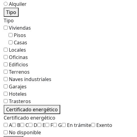
Alquiler
Tipo
Tipo
Viviendas
Pisos
Casas
Locales
Oficinas
Edificios
Terrenos
Naves industriales
Garajes
Hoteles
Trasteros
Certificado energético
Certificado energético
A
B
C
D
E
F
G
En trámite
Exento
No disponible