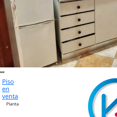
Piso
en
venta
Planta