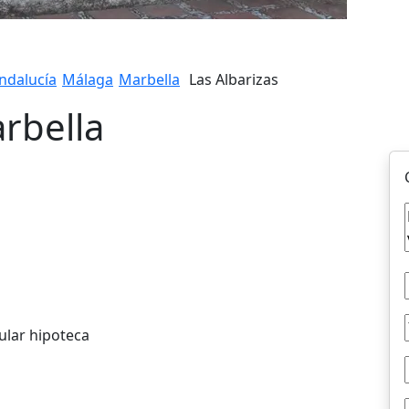
ndalucía
Málaga
Marbella
Las Albarizas
rbella
ular hipoteca