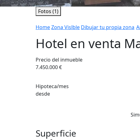
Fotos (1)
Home
Zona Vislble
Dibujar tu propia zona
A
Hotel en venta Ma
Precio del inmueble
7.450.000 €
Hipoteca/mes
desde
Sim
Superficie