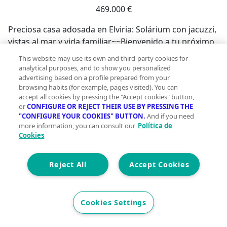
469.000 €
Preciosa casa adosada en Elviria: Solárium con jacuzzi,
vistas al mar y vida familiar~~Bienvenido a tu próximo
hogar en una de las zonas más demandadas de
This website may use its own and third-party cookies for
Marbella! Esta fantástica casa adosada, ubicada en la
analytical purposes, and to show you personalized
tranquila Calle Joaquín Rodrigo (Elviria), ofrece el
advertising based on a profile prepared from your
browsing habits (for example, pages visited). You can
equilibrio perfecto entre comodidad, espacio y una
accept all cookies by pressing the "Accept cookies" button,
ubicación estratégica inmejorable.~~Aunque
or
CONFIGURE OR REJECT THEIR USE BY PRESSING THE
registralmente constan 99 m2, la vivienda cuenta con
"CONFIGURE YOUR COOKIES" BUTTON.
And if you need
109 m2 reales construidos, distribuidos de forma
more information, you can consult our
Política de
Cookies
inteligente en 4 plantas llenas de luz natural:~~Planta
Baja: Al entrar, te recibe un luminoso salón-comedor,
una cocina totalmente equipada y un práctico aseo de
Reject All
Accept Cookies
cortesía. Desde aquí se accede a la joya de esta planta:
un fantástico patio privado de unos 20 m2 con
barbacoa de obra, el espacio ideal para disfrutar de
Cookies Settings
cenas al aire libre con amigos y familiares durante
todo el año.~~Primera Planta: Zona de descanso con 2