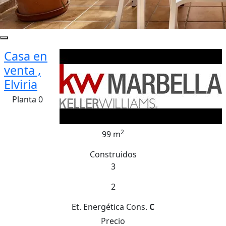
Casa en
venta ,
Elviria
Planta 0
2
99 m
Construidos
3
2
Et. Energética
Cons.
C
Precio