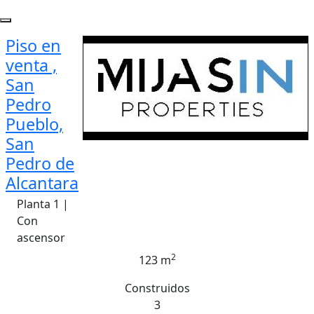
Piso en
venta ,
San
Pedro
Pueblo,
San
Pedro de
Alcantara
Planta 1 |
Con
ascensor
2
123 m
Construidos
3