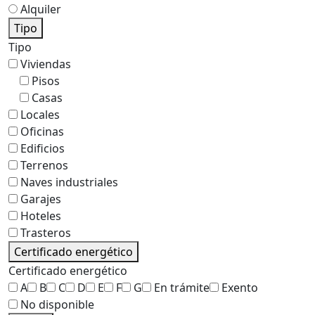
Alquiler
Tipo
Tipo
Viviendas
Pisos
Casas
Locales
Oficinas
Edificios
Terrenos
Naves industriales
Garajes
Hoteles
Trasteros
Certificado energético
Certificado energético
A
B
C
D
E
F
G
En trámite
Exento
No disponible