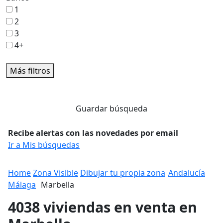
1
2
3
4+
Más filtros
Guardar búsqueda
Recibe alertas con las novedades por email
Ir a Mis búsquedas
Home
Zona Vislble
Dibujar tu propia zona
Andalucía
Málaga
Marbella
4038 viviendas en venta en