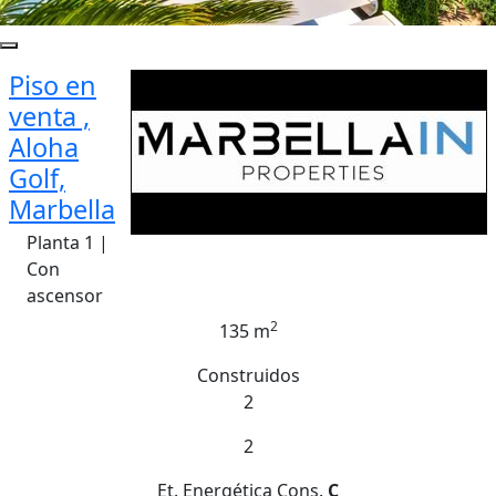
Piso en
venta ,
Aloha
Golf,
Marbella
Planta 1 |
Con
ascensor
2
135 m
Construidos
2
2
Et. Energética
Cons.
C