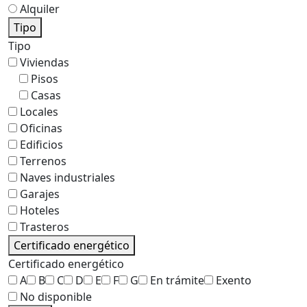
Alquiler
Tipo
Tipo
Viviendas
Pisos
Casas
Locales
Oficinas
Edificios
Terrenos
Naves industriales
Garajes
Hoteles
Trasteros
Certificado energético
Certificado energético
A
B
C
D
E
F
G
En trámite
Exento
No disponible