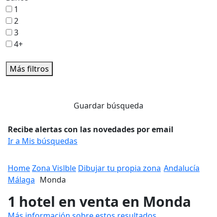
1
2
3
4+
Más filtros
Guardar búsqueda
Recibe alertas con las novedades por email
Ir a Mis búsquedas
Home
Zona Vislble
Dibujar tu propia zona
Andalucía
Málaga
Monda
1 hotel en venta en Monda
Más información sobre estos resultados