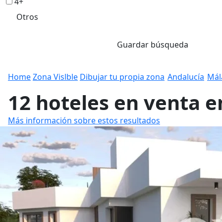
4+
Otros
Guardar búsqueda
Home
Zona Vislble
Dibujar tu propia zona
Andalucía
Mál
12 hoteles en venta e
Más información sobre estos resultados