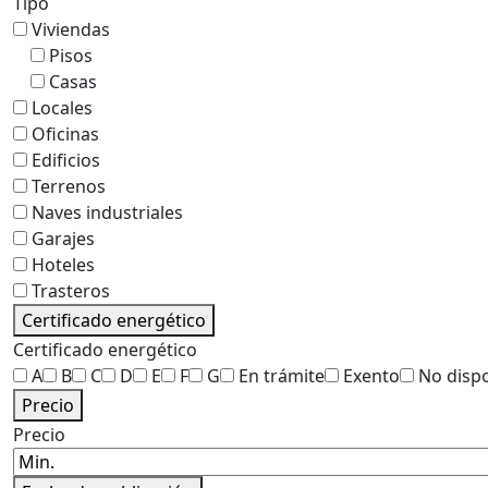
Tipo
Viviendas
Pisos
Casas
Locales
Oficinas
Edificios
Terrenos
Naves industriales
Garajes
Hoteles
Trasteros
Certificado energético
Certificado energético
A
B
C
D
E
F
G
En trámite
Exento
No disp
Precio
Precio