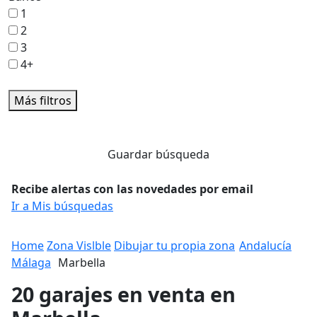
1
2
3
4+
Más filtros
Guardar búsqueda
Recibe alertas con las novedades por email
Ir a Mis búsquedas
Home
Zona Vislble
Dibujar tu propia zona
Andalucía
Málaga
Marbella
20 garajes en venta en