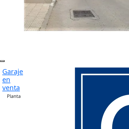
Garaje
en
venta
Planta