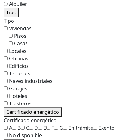
Alquiler
Tipo
Tipo
Viviendas
Pisos
Casas
Locales
Oficinas
Edificios
Terrenos
Naves industriales
Garajes
Hoteles
Trasteros
Certificado energético
Certificado energético
A
B
C
D
E
F
G
En trámite
Exento
No disponible