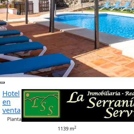
Hotel
en
venta
Planta
2
1139 m