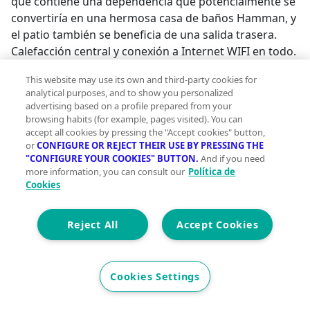
que contiene una dependencia que potencialmente se
convertiría en una hermosa casa de baños Hamman, y
el patio también se beneficia de una salida trasera.
Calefacción central y conexión a Internet WIFI en todo.
50 km Costa del Sol. 100 km Málaga Int. Aeropuerto.
This website may use its own and third-party cookies for
#ref:101379;
analytical purposes, and to show you personalized
advertising based on a profile prepared from your
browsing habits (for example, pages visited). You can
accept all cookies by pressing the "Accept cookies" button,
or
CONFIGURE OR REJECT THEIR USE BY PRESSING THE
"CONFIGURE YOUR COOKIES" BUTTON.
And if you need
more information, you can consult our
Política de
Cookies
Reject All
Accept Cookies
Cookies Settings