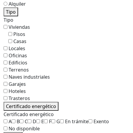
Alquiler
Tipo
Tipo
Viviendas
Pisos
Casas
Locales
Oficinas
Edificios
Terrenos
Naves industriales
Garajes
Hoteles
Trasteros
Certificado energético
Certificado energético
A
B
C
D
E
F
G
En trámite
Exento
No disponible