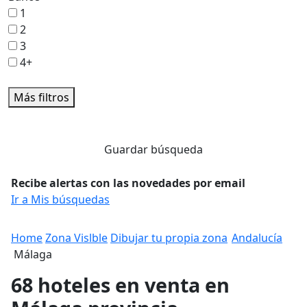
1
2
3
4+
Más filtros
Guardar búsqueda
Recibe alertas con las novedades por email
Ir a Mis búsquedas
Home
Zona Vislble
Dibujar tu propia zona
Andalucía
Málaga
68 hoteles en venta en