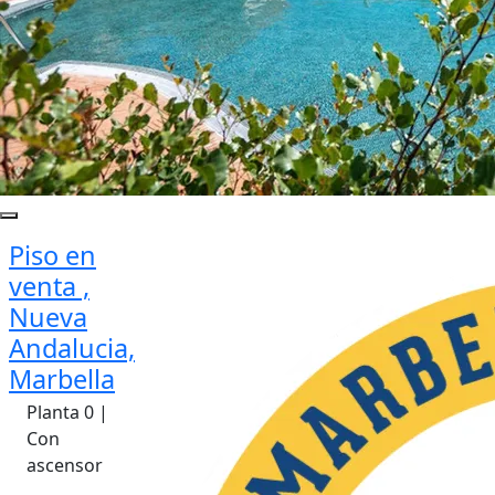
Piso en
venta ,
Nueva
Andalucia,
Marbella
Planta 0 |
Con
ascensor