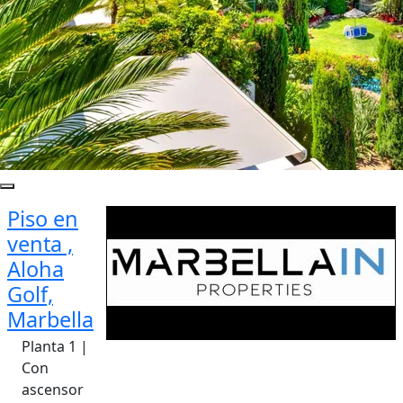
Piso en
venta ,
Aloha
Golf,
Marbella
Planta 1 |
Con
ascensor