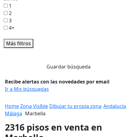
1
2
3
4+
Más filtros
Guardar búsqueda
Recibe alertas con las novedades por email
Ir a Mis búsquedas
Home
Zona Vislble
Dibujar tu propia zona
Andalucía
Málaga
Marbella
2316 pisos en venta en