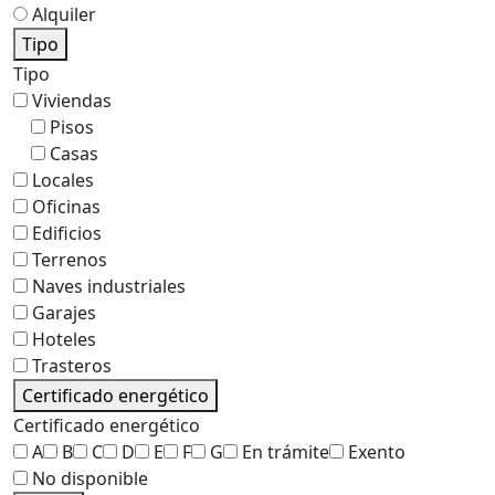
Alquiler
Tipo
Tipo
Viviendas
Pisos
Casas
Locales
Oficinas
Edificios
Terrenos
Naves industriales
Garajes
Hoteles
Trasteros
Certificado energético
Certificado energético
A
B
C
D
E
F
G
En trámite
Exento
No disponible