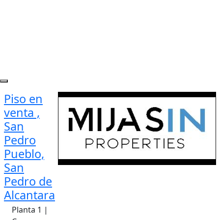
Piso en
venta ,
San
Pedro
Pueblo,
San
Pedro de
Alcantara
Planta 1 |