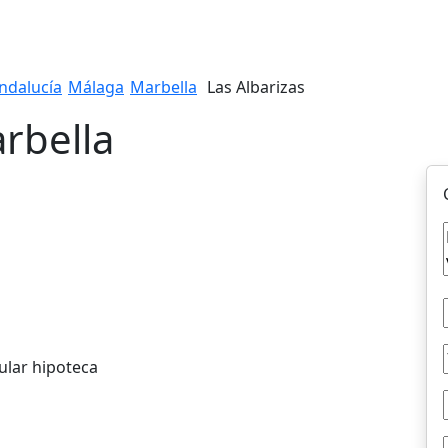
ndalucía
Málaga
Marbella
Las Albarizas
rbella
ular hipoteca