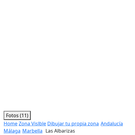
Fotos (11)
Home
Zona Vislble
Dibujar tu propia zona
Andalucía
Málaga
Marbella
Las Albarizas