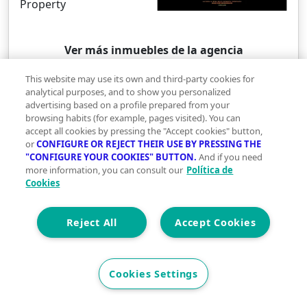
Property
Ver más inmuebles de la agencia
This website may use its own and third-party cookies for
analytical purposes, and to show you personalized
advertising based on a profile prepared from your
Hoteles en venta cerca de undefined
browsing habits (for example, pages visited). You can
accept all cookies by pressing the "Accept cookies" button,
Hoteles en venta en Marbella
or
CONFIGURE OR REJECT THEIR USE BY PRESSING THE
Hoteles en venta en Ojén
"CONFIGURE YOUR COOKIES" BUTTON.
And if you need
Hoteles en venta en Istán
more information, you can consult our
Política de
Hoteles en venta en Monda
Cookies
Ver más
Reject All
Accept Cookies
Descubre más hoteles en Marbella
Hoteles en venta en Las Albarizas, Marbella
Cookies Settings
Otros inmuebles en venta en Marbella
Pisos en venta en Marbella