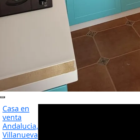
Casa en
venta
Andalucia,
Villanueva