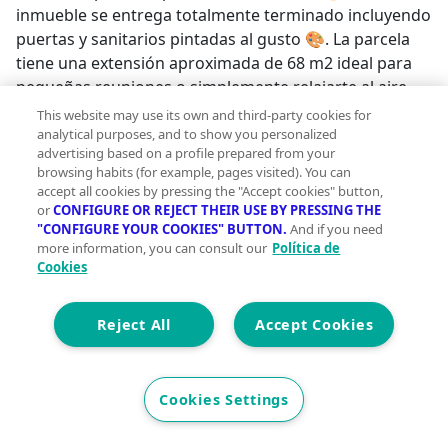
inmueble se entrega totalmente terminado incluyendo
puertas y sanitarios pintadas al gusto 🎨. La parcela
tiene una extensión aproximada de 68 m2 ideal para
pequeñas reuniones o simplemente relajarte al aire
libre 🌳~~¡No pierdas la oportunidad! Precio
This website may use its own and third-party cookies for
excepcional: solo 79.900€!!~~Cláusula de Transparencia
analytical purposes, and to show you personalized
advertising based on a profile prepared from your
y Desglose de Gastos (Ley 10/2025)~PRECIO DE VENTA
browsing habits (for example, pages visited). You can
+ GASTOS~En cumplimiento de las obligaciones de
accept all cookies by pressing the "Accept cookies" button,
información previstas en la Ley 10/2025, de 28 de
or
CONFIGURE OR REJECT THEIR USE BY PRESSING THE
diciembre, de servicios de atención a la clientela y
"CONFIGURE YOUR COOKIES" BUTTON.
And if you need
more information, you can consult our
Política de
transparencia, así como en la normativa sectorial
Cookies
vigente, se hace constar que el precio indicado no
incluye los gastos e impuestos inherentes a la
Reject All
Accept Cookies
adquisición, los cuales se desglosan a continuación:~*
Honorarios Agencia del comprador: 2 % del precio
final de venta más el 21% de IVA (con un mínimo de
3.500 € más el 21% de IVA).~* Impuesto sobre
Cookies Settings
Transmisiones Patrimoniales (ITP): Se aplicará el tipo
impositivo vigente en la Comunidad Autónoma de