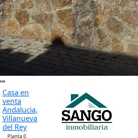
Casa en
venta
Andalucia,
Villanueva
del Rey
Planta 0