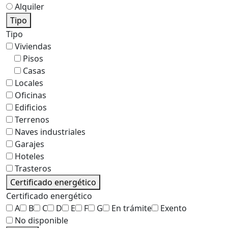
Alquiler
Tipo
Tipo
Viviendas
Pisos
Casas
Locales
Oficinas
Edificios
Terrenos
Naves industriales
Garajes
Hoteles
Trasteros
Certificado energético
Certificado energético
A
B
C
D
E
F
G
En trámite
Exento
No disponible