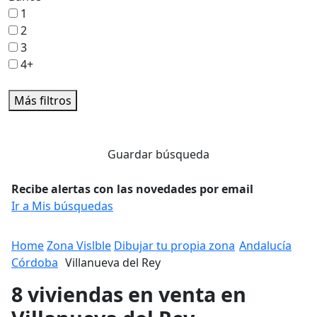
1
2
3
4+
Más filtros
Guardar búsqueda
Recibe alertas con las novedades por email
Ir a Mis búsquedas
Home
Zona Vislble
Dibujar tu propia zona
Andalucía
Córdoba
Villanueva del Rey
8 viviendas en venta en