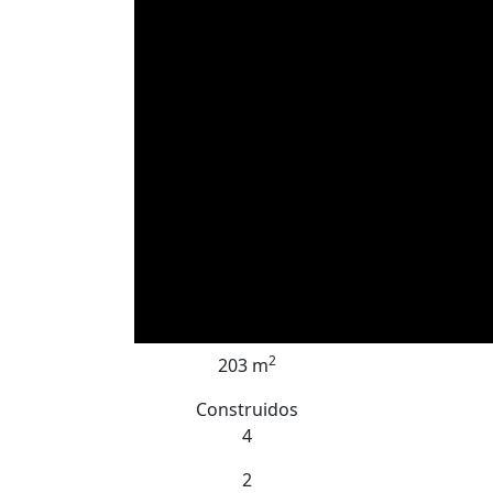
2
203 m
Construidos
4
2