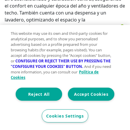
el confort en cualquier época del año y ventiladores de
techo. También cuenta con una despensa y un
lavadero, optimizando el espacio y la
organización.~~Un exterior diseñado para disfrutar 🌳
🏊‍♂️~Uno de los grandes atractivos de esta propiedad
This website may use its own and third-party cookies for
analytical purposes, and to show you personalized
es su amplia parcela de 1.000 m2, donde encontrarás
advertising based on a profile prepared from your
todo lo necesario para disfrutar al aire libre:~🌿 Jardín
browsing habits (for example, pages visited). You can
privado, ideal para relajarte en contacto con la
accept all cookies by pressing the "Accept cookies" button,
naturaleza.~☀️ Patio y terraza, perfectos para
or
CONFIGURE OR REJECT THEIR USE BY PRESSING THE
"CONFIGURE YOUR COOKIES" BUTTON.
And if you need
reuniones familiares, comidas al aire libre o
more information, you can consult our
Política de
simplemente para desconectar.~🏊‍♂️ Piscina privada, un
Cookies
auténtico lujo para refrescarte en verano sin salir de
casa.~🚗 Garaje incluido, proporcionando comodidad
Reject All
Accept Cookies
y seguridad.~🛠️ Trastero, para almacenamiento
adicional.~~Ubicación y entorno: tranquilidad y
servicios cercanos 📍~Este chalet se encuentra en una
Cookies Settings
zona rural pero bien comunicada, donde la paz y la
naturaleza son protagonistas. A la vez, cuenta con