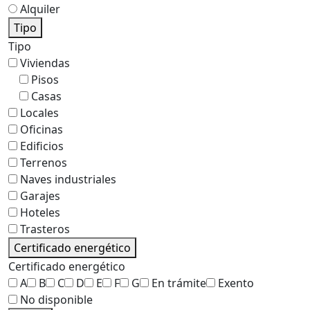
Alquiler
Tipo
Tipo
Viviendas
Pisos
Casas
Locales
Oficinas
Edificios
Terrenos
Naves industriales
Garajes
Hoteles
Trasteros
Certificado energético
Certificado energético
A
B
C
D
E
F
G
En trámite
Exento
No disponible