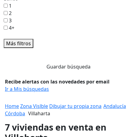
1
2
3
4+
Más filtros
Guardar búsqueda
Recibe alertas con las novedades por email
Ir a Mis búsquedas
Home
Zona Vislble
Dibujar tu propia zona
Andalucía
Córdoba
Villaharta
7 viviendas en venta en