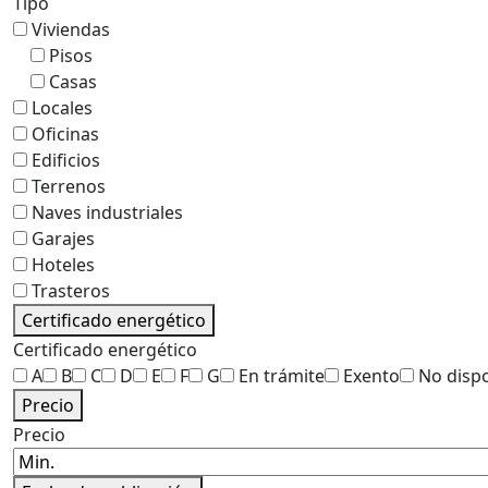
Tipo
Viviendas
Pisos
Casas
Locales
Oficinas
Edificios
Terrenos
Naves industriales
Garajes
Hoteles
Trasteros
Certificado energético
Certificado energético
A
B
C
D
E
F
G
En trámite
Exento
No disp
Precio
Precio