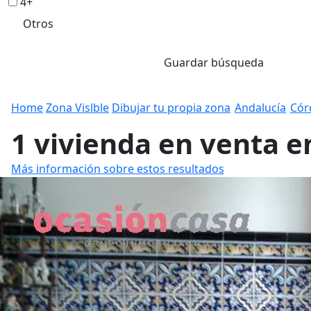
4+
Otros
Guardar búsqueda
Home
Zona Vislble
Dibujar tu propia zona
Andalucía
Cór
1 vivienda en venta en
Más información sobre estos resultados