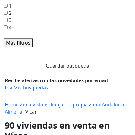
1
2
3
4+
Más filtros
Guardar búsqueda
Recibe alertas con las novedades por email
Ir a Mis búsquedas
Home
Zona Vislble
Dibujar tu propia zona
Andalucía
Almería
Vícar
90 viviendas en venta en