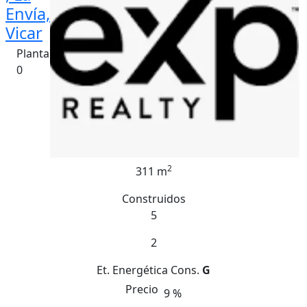
Envía,
Vicar
Planta
0
2
311 m
Construidos
5
2
Et. Energética
Cons.
G
Precio
9 %