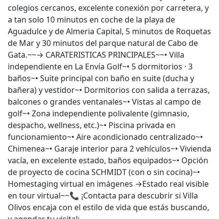
colegios cercanos, excelente conexión por carretera, y
a tan solo 10 minutos en coche de la playa de
Aguadulce y de Almeria Capital, 5 minutos de Roquetas
de Mar y 30 minutos del parque natural de Cabo de
Gata.~~→ CARATERISTICAS PRINCIPALES~~• Villa
independiente en La Envía Golf~• 5 dormitorios · 3
baños~• Suite principal con baño en suite (ducha y
bañera) y vestidor~• Dormitorios con salida a terrazas,
balcones o grandes ventanales~• Vistas al campo de
golf~• Zona independiente polivalente (gimnasio,
despacho, wellness, etc.)~• Piscina privada en
funcionamiento~• Aire acondicionado centralizado~•
Chimenea~• Garaje interior para 2 vehículos~• Vivienda
vacía, en excelente estado, baños equipados~• Opción
de proyecto de cocina SCHMIDT (con o sin cocina)~•
Homestaging virtual en imágenes →Estado real visible
en tour virtual~~📞 ¡Contacta para descubrir si Villa
Olivos encaja con el estilo de vida que estás buscando,