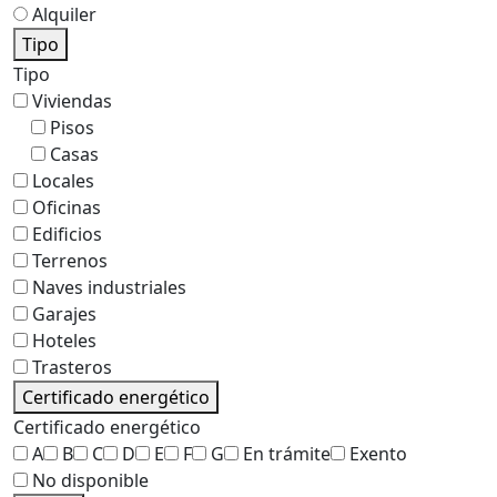
Alquiler
Tipo
Tipo
Viviendas
Pisos
Casas
Locales
Oficinas
Edificios
Terrenos
Naves industriales
Garajes
Hoteles
Trasteros
Certificado energético
Certificado energético
A
B
C
D
E
F
G
En trámite
Exento
No disponible