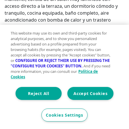
acceso directo a la terraza, un dormitorio cómodo y
tranquilo, cocina equipada, baño completo, aire
acondicionado con bomba de calor y un trastero
privado, además de contar con facilidad de
aparcamiento en la zona. Su ubicación es privilegiada
This website may use its own and third-party cookies for
analytical purposes, and to show you personalized
para disfrutar de playas, el puerto deportivo de
advertising based on a profile prepared from your
Aguadulce, variada oferta de restauración y rutas de
browsing habits (for example, pages visited). You can
senderismo. Es la opción ideal para parejas, golfistas,
accept all cookies by pressing the "Accept cookies" button,
or
CONFIGURE OR REJECT THEIR USE BY PRESSING THE
profesionales en régimen de teletrabajo o quienes
"CONFIGURE YOUR COOKIES" BUTTON.
And if you need
busquen una segunda residencia para escapadas de
more information, you can consult our
Política de
descanso, priorizando siempre la calidad de vida, las
Cookies
vistas y la comodidad frente a grandes superficies y
mantenimientos innecesarios. Un lugar perfecto para
Reject All
Accept Cookies
combinar naturaleza, deporte y la cercanía al mar en
un entorno único.¡No dejes pasar esta oportunidad y
contacta ahora para concertar tu visita o solicitar más
Cookies Settings
información sin compromiso!;