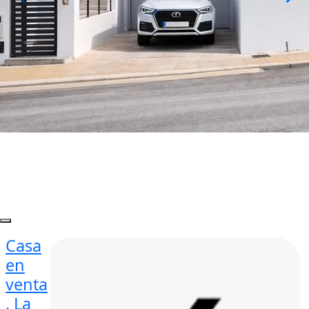
Casa
en
venta
, La