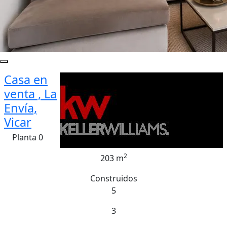
Casa en
venta , La
Envía,
Vicar
Planta 0
2
203 m
Construidos
5
3