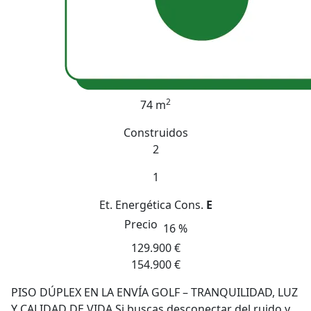
2
74 m
Construidos
2
1
Et. Energética
Cons.
E
Precio
16 %
129.900 €
154.900 €
PISO DÚPLEX EN LA ENVÍA GOLF – TRANQUILIDAD, LUZ
Y CALIDAD DE VIDA Si buscas desconectar del ruido y