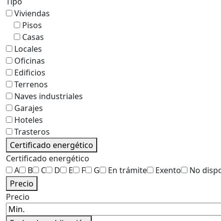
Tipo
Viviendas
Pisos
Casas
Locales
Oficinas
Edificios
Terrenos
Naves industriales
Garajes
Hoteles
Trasteros
Certificado energético
Certificado energético
A
B
C
D
E
F
G
En trámite
Exento
No disp
Precio
Precio