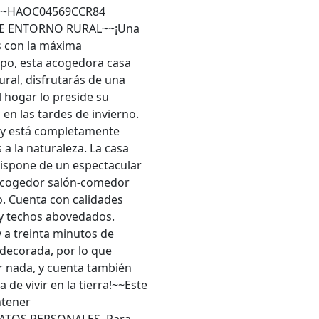
e!)~~HAOC04569CCR84
E ENTORNO RURAL~~¡Una
s con la máxima
ampo, esta acogedora casa
ural, disfrutarás de una
 hogar lo preside su
a en las tardes de invierno.
 y está completamente
 a la naturaleza. La casa
dispone de un espectacular
 acogedor salón-comedor
. Cuenta con calidades
 y techos abovedados.
 a treinta minutos de
decorada, por lo que
r nada, y cuenta también
a de vivir en la tierra!~~Este
ntener