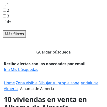
1
2
3
4+
Más filtros
Guardar búsqueda
Recibe alertas con las novedades por email
Ir a Mis búsquedas
Home
Zona Vislble
Dibujar tu propia zona
Andalucía
Almería
Alhama de Almería
10 viviendas en venta en