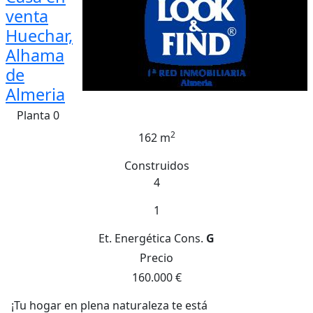
venta
Huechar,
Alhama
de
Almeria
Planta 0
2
162 m
Construidos
4
1
Et. Energética
Cons.
G
Precio
160.000 €
¡Tu hogar en plena naturaleza te está