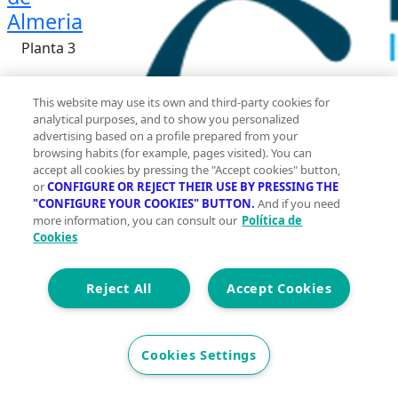
Almeria
Planta 3
This website may use its own and third-party cookies for
analytical purposes, and to show you personalized
advertising based on a profile prepared from your
browsing habits (for example, pages visited). You can
2
70 m
accept all cookies by pressing the "Accept cookies" button,
or
CONFIGURE OR REJECT THEIR USE BY PRESSING THE
Construidos
"CONFIGURE YOUR COOKIES" BUTTON.
And if you need
more information, you can consult our
Política de
2
Cookies
1
Reject All
Accept Cookies
Et. Energética
Cons.
G
Precio
34.000 €
Cookies Settings
🏢 Oportunidad única para adquirir un encantador