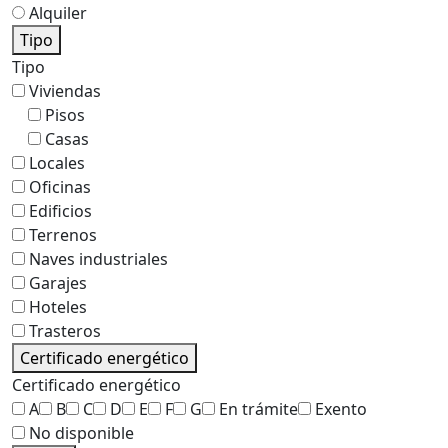
Alquiler
Tipo
Tipo
Viviendas
Pisos
Casas
Locales
Oficinas
Edificios
Terrenos
Naves industriales
Garajes
Hoteles
Trasteros
Certificado energético
Certificado energético
A
B
C
D
E
F
G
En trámite
Exento
No disponible