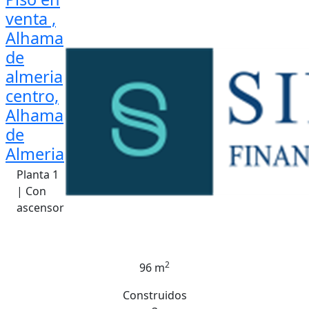
venta ,
Alhama
de
almeria
centro,
Alhama
de
Almeria
Planta 1
| Con
ascensor
2
96 m
Construidos