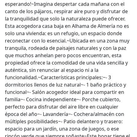
esperando!~Imagina despertar cada mañana con el
canto de los pájaros, respirar aire puro y disfrutar de
la tranquilidad que solo la naturaleza puede ofrecer.
Esta acogedora casa baja en Alhama de Almería no es
solo una vivienda: es un refugio, un espacio donde
reconectar con lo esencial.~Ubicada en una zona muy
tranquila, rodeada de paisajes naturales y con la paz
que muchos anhelan pero pocos encuentran, esta
propiedad ofrece la comodidad de una vida sencilla y
auténtica, sin renunciar al espacio ni a la
funcionalidad.~Características principales:~- 3
dormitorios llenos de luz natural~- 1 baño práctico y
funcional~- Salón acogedor ideal para compartir en
familia~- Cocina independiente~- Porche cubierto,
perfecto para disfrutar del aire libre en cualquier
época del año~- Lavandería~- Cochera/almacén con
múltiples posibilidades~- Patio delantero y trasero:
espacio para un jardín, una zona de juegos, o ese
rincón verde que siempre soñaste~Este hogar tiene el