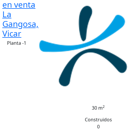
en venta
La
Gangosa,
Vicar
Planta -1
2
30 m
Construidos
0