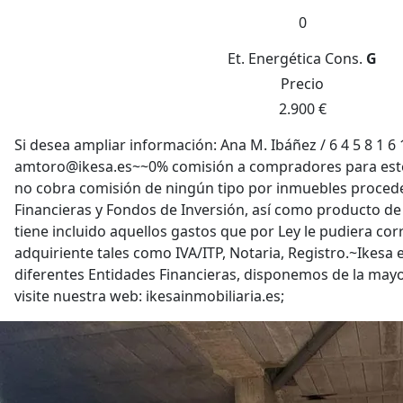
0
Et. Energética
Cons.
G
Precio
2.900 €
Si desea ampliar información: Ana M. Ibáñez / 6 4 5 8 1 6 1
amtoro@ikesa.es~~0% comisión a compradores para este 
no cobra comisión de ningún tipo por inmuebles proced
Financieras y Fondos de Inversión, así como producto de
tiene incluido aquellos gastos que por Ley le pudiera cor
adquiriente tales como IVA/ITP, Notaria, Registro.~Ikes
diferentes Entidades Financieras, disponemos de la mayor
visite nuestra web: ikesainmobiliaria.es;