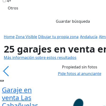
4+
Otros
Guardar búsqueda
Home
Zona Vislble
Dibujar tu propia zona
Andalucía
Alm
25 garajes en venta e
Más información sobre estos resultados
Propiedad sin fotos
Pide fotos al anunciante
Garaje en
venta Las
Cabañuelas,