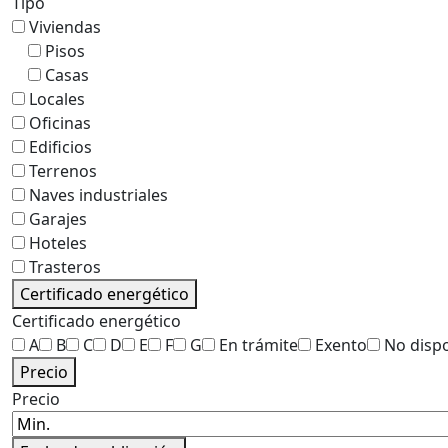
Tipo
Viviendas
Pisos
Casas
Locales
Oficinas
Edificios
Terrenos
Naves industriales
Garajes
Hoteles
Trasteros
Certificado energético
Certificado energético
A
B
C
D
E
F
G
En trámite
Exento
No disp
Precio
Precio