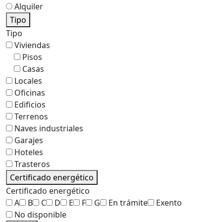
Alquiler
Tipo
Tipo
Viviendas
Pisos
Casas
Locales
Oficinas
Edificios
Terrenos
Naves industriales
Garajes
Hoteles
Trasteros
Certificado energético
Certificado energético
A
B
C
D
E
F
G
En trámite
Exento
No disponible