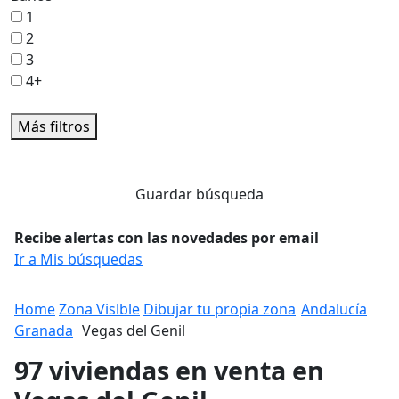
1
2
3
4+
Más filtros
Guardar búsqueda
Recibe alertas con las novedades por email
Ir a Mis búsquedas
Home
Zona Vislble
Dibujar tu propia zona
Andalucía
Granada
Vegas del Genil
97 viviendas en venta en