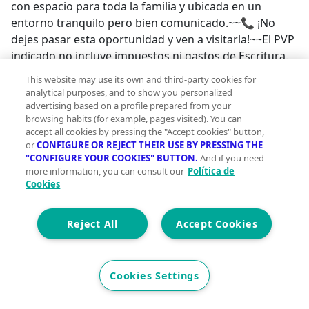
con espacio para toda la familia y ubicada en un
entorno tranquilo pero bien comunicado.~~📞 ¡No
dejes pasar esta oportunidad y ven a visitarla!~~El PVP
indicado no incluye impuestos ni gastos de Escritura.
Honorarios agencia no incluidos. "" Las superficies
This website may use its own and third-party cookies for
expresadas en esta página tienen carácter descriptivo
analytical purposes, and to show you personalized
y son aproximadas. Los precios pueden ser
advertising based on a profile prepared from your
browsing habits (for example, pages visited). You can
susceptibles de modificación sin previo aviso ""~
accept all cookies by pressing the "Accept cookies" button,
#vivecomosueñas #estasentucasa;
or
CONFIGURE OR REJECT THEIR USE BY PRESSING THE
"CONFIGURE YOUR COOKIES" BUTTON.
And if you need
more information, you can consult our
Política de
Cookies
Reject All
Accept Cookies
Cookies Settings