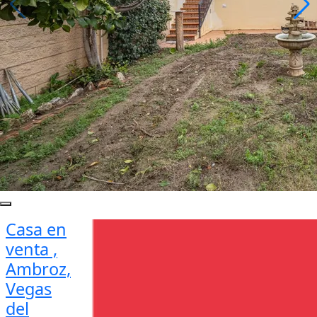
Casa en
venta ,
Ambroz,
Vegas
del