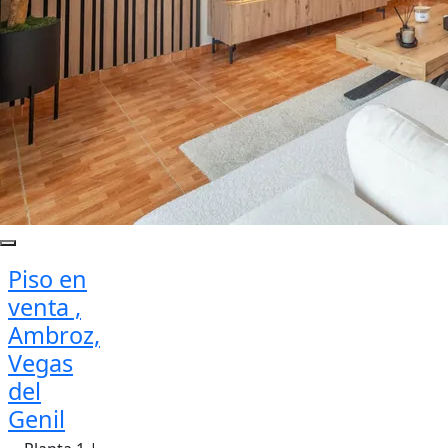
Piso en
venta ,
Ambroz,
Vegas
del
Genil