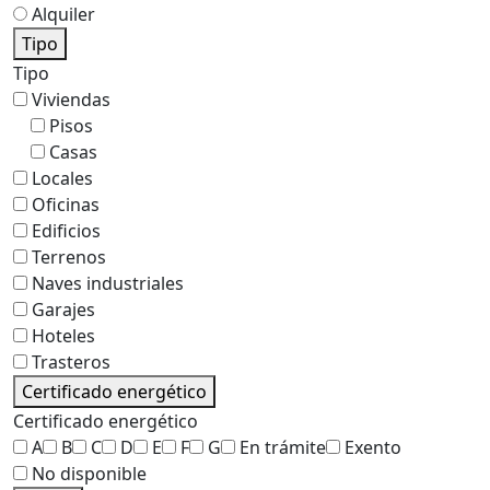
Alquiler
Tipo
Tipo
Viviendas
Pisos
Casas
Locales
Oficinas
Edificios
Terrenos
Naves industriales
Garajes
Hoteles
Trasteros
Certificado energético
Certificado energético
A
B
C
D
E
F
G
En trámite
Exento
No disponible