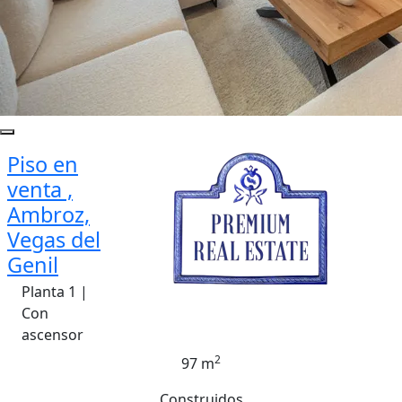
Piso en
venta ,
Ambroz,
Vegas del
Genil
Planta 1 |
Con
ascensor
2
97 m
Construidos