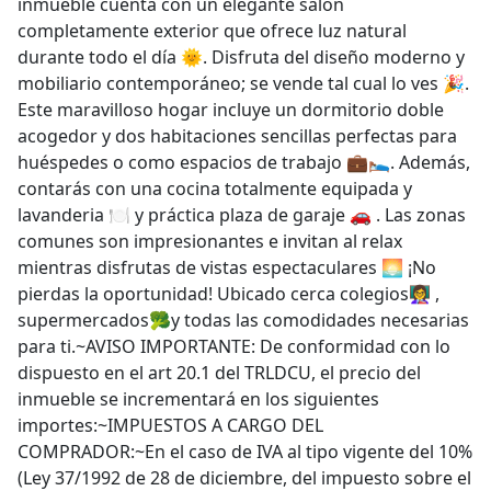
inmueble cuenta con un elegante salón
completamente exterior que ofrece luz natural
durante todo el día 🌞. Disfruta del diseño moderno y
mobiliario contemporáneo; se vende tal cual lo ves 🎉.
Este maravilloso hogar incluye un dormitorio doble
acogedor y dos habitaciones sencillas perfectas para
huéspedes o como espacios de trabajo 💼🛌. Además,
contarás con una cocina totalmente equipada y
lavanderia 🍽️ y práctica plaza de garaje 🚗 . Las zonas
comunes son impresionantes e invitan al relax
mientras disfrutas de vistas espectaculares 🌅 ¡No
pierdas la oportunidad! Ubicado cerca colegios👩‍🏫 ,
supermercados🥦y todas las comodidades necesarias
para ti.~AVISO IMPORTANTE: De conformidad con lo
dispuesto en el art 20.1 del TRLDCU, el precio del
inmueble se incrementará en los siguientes
importes:~IMPUESTOS A CARGO DEL
COMPRADOR:~En el caso de IVA al tipo vigente del 10%
(Ley 37/1992 de 28 de diciembre, del impuesto sobre el