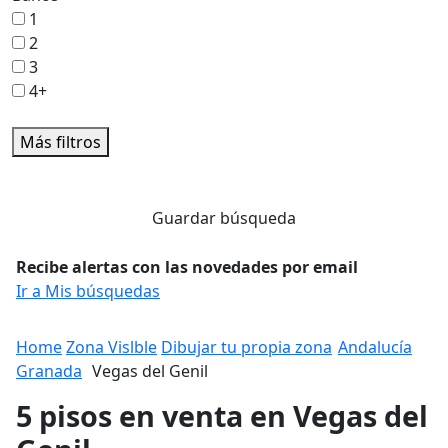
1
2
3
4+
Más filtros
Guardar búsqueda
Recibe alertas con las novedades por email
Ir a Mis búsquedas
Home
Zona Vislble
Dibujar tu propia zona
Andalucía
Granada
Vegas del Genil
5 pisos en venta en Vegas del