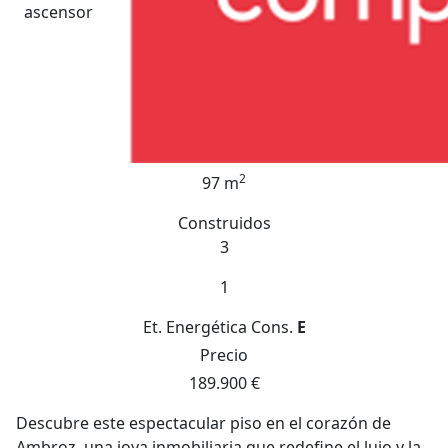
ascensor
2
97 m
Construidos
3
1
Et. Energética
Cons.
E
Precio
189.900 €
Descubre este espectacular piso en el corazón de
Ambroz, una joya inmobiliaria que redefine el lujo y la