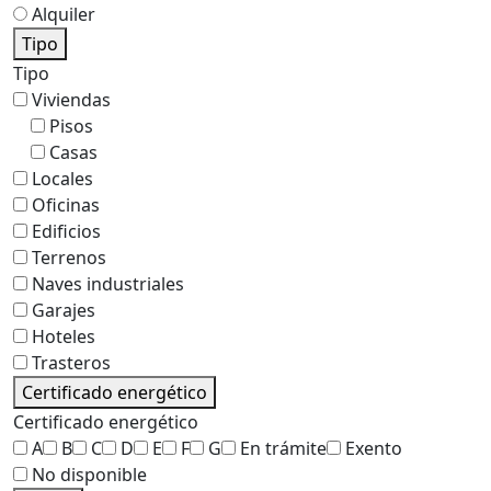
Alquiler
Tipo
Tipo
Viviendas
Pisos
Casas
Locales
Oficinas
Edificios
Terrenos
Naves industriales
Garajes
Hoteles
Trasteros
Certificado energético
Certificado energético
A
B
C
D
E
F
G
En trámite
Exento
No disponible