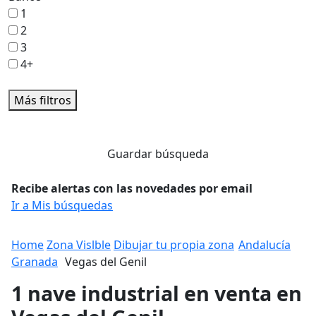
1
2
3
4+
Más filtros
Guardar búsqueda
Recibe alertas con las novedades por email
Ir a Mis búsquedas
Home
Zona Vislble
Dibujar tu propia zona
Andalucía
Granada
Vegas del Genil
1 nave industrial en venta en