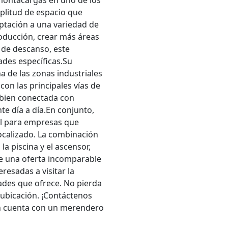
 montacargas en uno de los
mplitud de espacio que
ptación a una variedad de
roducción, crear más áreas
 de descanso, este
ades específicas.Su
a de las zonas industriales
on las principales vías de
bien conectada con
nte día a día.En conjunto,
al para empresas que
ocalizado. La combinación
la piscina y el ascensor,
le una oferta incomparable
resadas a visitar la
ades que ofrece. No pierda
 ubicación. ¡Contáctenos
én cuenta con un merendero