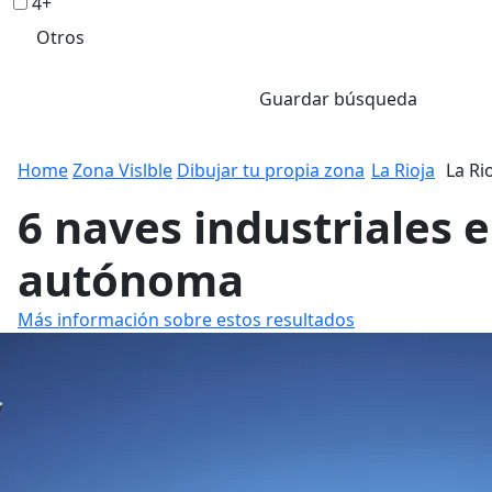
4+
Otros
Guardar búsqueda
Home
Zona Vislble
Dibujar tu propia zona
La Rioja
La Ri
6 naves industriales 
autónoma
Más información sobre estos resultados