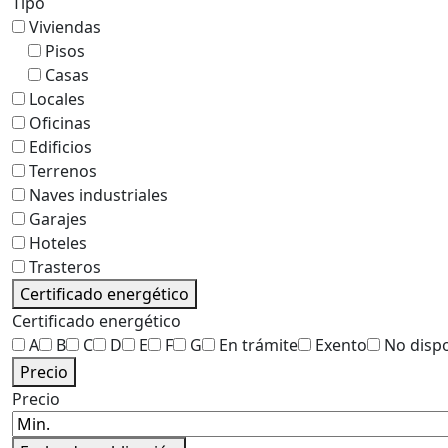
Tipo
Viviendas
Pisos
Casas
Locales
Oficinas
Edificios
Terrenos
Naves industriales
Garajes
Hoteles
Trasteros
Certificado energético
Certificado energético
A
B
C
D
E
F
G
En trámite
Exento
No disp
Precio
Precio