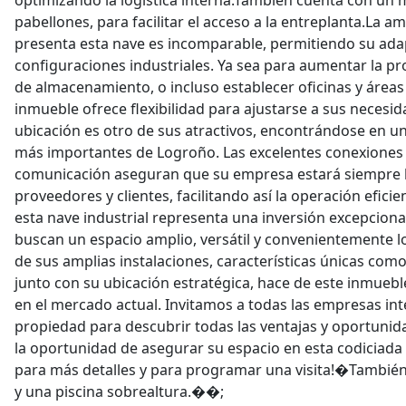
optimizando la logística interna.También cuenta con un
pabellones, para facilitar el acceso a la entreplanta.La a
presenta esta nave es incomparable, permitiendo su ada
configuraciones industriales. Ya sea para aumentar la p
de almacenamiento, o incluso establecer oficinas y áreas
inmueble ofrece flexibilidad para ajustarse a sus necesid
ubicación es otro de sus atractivos, encontrándose en un
más importantes de Logroño. Las excelentes conexiones c
comunicación aseguran que su empresa estará siempre 
proveedores y clientes, facilitando así la operación eficie
esta nave industrial representa una inversión excepcion
buscan un espacio amplio, versátil y convenientemente l
de sus amplias instalaciones, características únicas como 
junto con su ubicación estratégica, hace de este inmueb
en el mercado actual. Invitamos a todas las empresas inte
propiedad para descubrir todas las ventajas y oportunid
la oportunidad de asegurar su espacio en esta codiciada
para más detalles y para programar una visita!�Tambi
y una piscina sobrealtura.��;