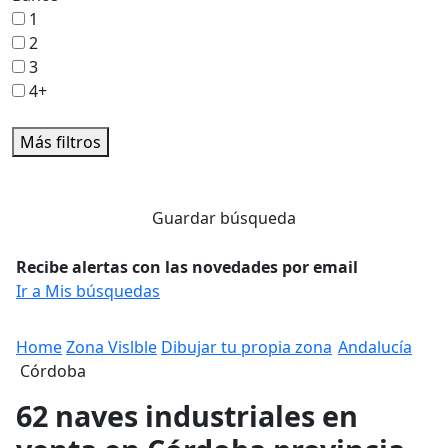
1
2
3
4+
Más filtros
Guardar búsqueda
Recibe alertas con las novedades por email
Ir a Mis búsquedas
Home
Zona Vislble
Dibujar tu propia zona
Andalucía
Córdoba
62 naves industriales en