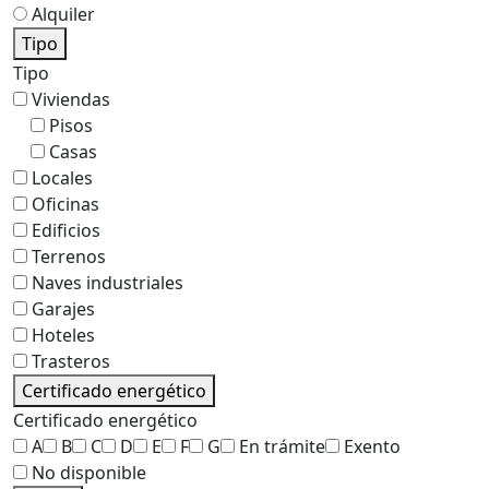
Alquiler
Tipo
Tipo
Viviendas
Pisos
Casas
Locales
Oficinas
Edificios
Terrenos
Naves industriales
Garajes
Hoteles
Trasteros
Certificado energético
Certificado energético
A
B
C
D
E
F
G
En trámite
Exento
No disponible