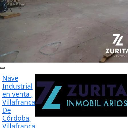
Nave
Industrial
en venta ,
Villafranca
De
Córdoba,
Villafranca