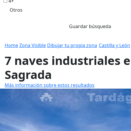
4+
Otros
Guardar búsqueda
Home
Zona Vislble
Dibujar tu propia zona
Castilla y León
7 naves industriales 
Sagrada
Más información sobre estos resultados