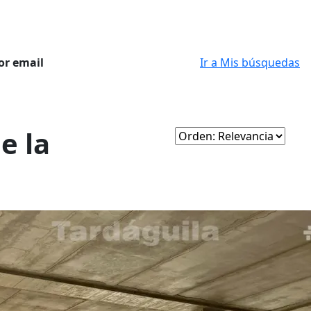
or email
Ir a Mis búsquedas
e la