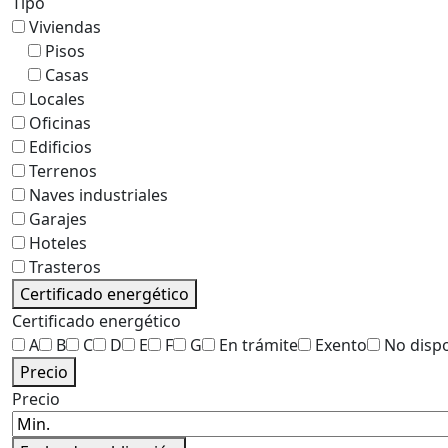
Tipo
Viviendas
Pisos
Casas
Locales
Oficinas
Edificios
Terrenos
Naves industriales
Garajes
Hoteles
Trasteros
Certificado energético
Certificado energético
A
B
C
D
E
F
G
En trámite
Exento
No disp
Precio
Precio