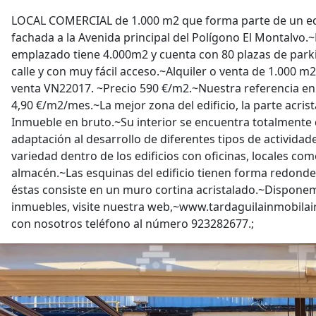
LOCAL COMERCIAL de 1.000 m2 que forma parte de un edi
fachada a la Avenida principal del Polígono El Montalvo.
emplazado tiene 4.000m2 y cuenta con 80 plazas de park
calle y con muy fácil acceso.~Alquiler o venta de 1.000 m
venta VN22017. ~Precio 590 €/m2.~Nuestra referencia en
4,90 €/m2/mes.~La mejor zona del edificio, la parte acris
Inmueble en bruto.~Su interior se encuentra totalmente 
adaptación al desarrollo de diferentes tipos de actividad
variedad dentro de los edificios con oficinas, locales co
almacén.~Las esquinas del edificio tienen forma redonde
éstas consiste en un muro cortina acristalado.~Dispone
inmuebles, visite nuestra web,~www.tardaguilainmobilai
con nosotros teléfono al número 923282677.;