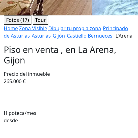
Fotos (17)
Tour
Home
Zona Vislble
Dibujar tu propia zona
Principado
de Asturias
Asturias
Gijón
Castiello Bernueces
L'Arena
Piso en venta , en La Arena,
Gijon
Precio del inmueble
265.000 €
Hipoteca/mes
desde