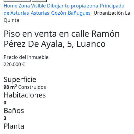
Home
Zona Vislble
Dibujar tu propia zona
Principado
de Asturias
Asturias
Gozón
Bañugues
Urbanización La
Quinta
Piso en venta en calle Ramón
Pérez De Ayala, 5, Luanco
Precio del inmueble
220.000 €
Superficie
2
98 m
Construidos
Habitaciones
0
Baños
3
Planta
---