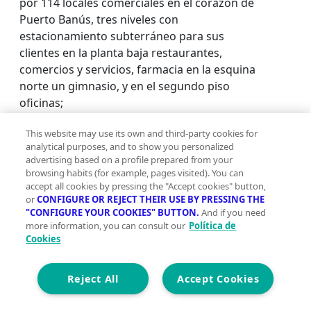
por 114 locales comerciales en el corazón de
Puerto Banús, tres niveles con
estacionamiento subterráneo para sus
clientes en la planta baja restaurantes,
comercios y servicios, farmacia en la esquina
norte un gimnasio, y en el segundo piso
oficinas;
This website may use its own and third-party cookies for
Oficinas en alquiler cerca de
analytical purposes, and to show you personalized
advertising based on a profile prepared from your
undefined
browsing habits (for example, pages visited). You can
Oficinas en alquiler en Marbella
accept all cookies by pressing the "Accept cookies" button,
Oficinas en alquiler en Ojén
or
CONFIGURE OR REJECT THEIR USE BY PRESSING THE
"CONFIGURE YOUR COOKIES" BUTTON.
And if you need
Oficinas en alquiler en Istán
more information, you can consult our
Política de
Oficinas en alquiler en Monda
Cookies
Ver más
Reject All
Accept Cookies
Descubre más oficinas en Marbella
Oficinas en alquiler en Las Albarizas, Marbella