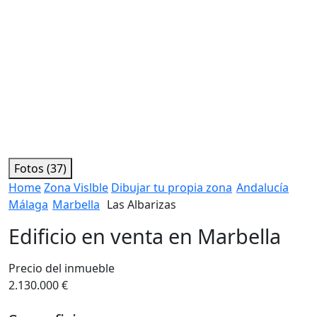
Fotos (37)
Home
Zona Vislble
Dibujar tu propia zona
Andalucía
Málaga
Marbella
Las Albarizas
Edificio en venta en Marbella
Precio del inmueble
2.130.000 €